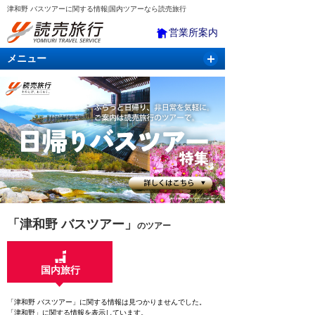
津和野 バスツアーに関する情報|国内ツアーなら読売旅行
営業所案内
メニュー
国内旅行
バスツアー
海外旅行
クルーズ
航空・ＪＲ＋宿泊
航空券＆ホテル
「津和野 バスツアー」
のツアー
国内旅行
「津和野 バスツアー」に関する情報は見つかりませんでした。
「津和野」に関する情報を表示しています。