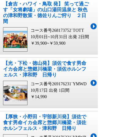
【倉吉・ハワイ・鳥取 発】 笑って過ご
す「女将劇場」の山口湯田温泉と 秋色
の津和野散策・徳佐りんご狩り ２日
間
コース番号268173752`TOTT
10月01日~10月31日 出発
2日間
￥39,900~￥59,900
【光・下松・徳山発】須佐で食す男命
イカ会席と惣郷川橋梁・須佐ホルンフ
ェルス・津和野 日帰り
コース番号269176231`YMWD
10月17日 出発
1日間
￥14,990
【厚狭・小野田・宇部新川発】須佐で
食す男命イカ会席と惣郷川橋梁・須佐
ホルンフェルス・津和野 日帰り