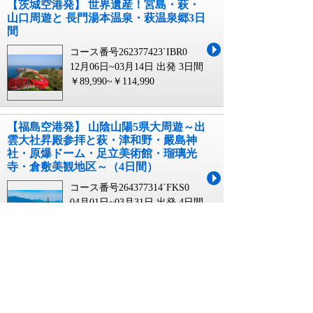
【茨城空港発】 世界遺産！宮島・萩・
山口周遊と 長門湯本温泉・萩温泉郷3日
間
コース番号262377423`IBR0
12月06日~03月14日 出発
3日間
￥89,990~￥114,990
【福島空港発】 山陰山陽5県大周遊～出
雲大社昇殿参拝と萩・津和野・嚴島神
社・原爆ドーム・足立美術館・瑠璃光
寺・倉敷美観地区～（4日間）
コース番号264377314`FKS0
04月01日~03月31日 出発
4日間
￥129,900~￥184,900
【青森空港発】 山陰山陽5県大周遊～出
雲大社昇殿参拝と萩・津和野・嚴島神
社・原爆ドーム・足立美術館・瑠璃光
寺・倉敷美観地区～（4日間）