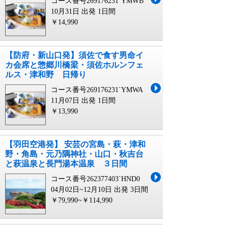
コース番号269176231`YMWB
10月31日 出発
1日間
￥14,990
【防府・新山口発】須佐で食す男命イ
カ会席と惣郷川橋梁・須佐ホルンフェ
ルス・津和野 日帰り
コース番号269176231`YMWA
11月07日 出発
1日間
￥13,990
【羽田空港発】 安芸の宮島・萩・津和
野・角島・元乃隅神社・山口・秋吉台
と萩温泉と長門湯本温泉 ３日間
コース番号262377403`HND0
04月02日~12月10日 出発
3日間
￥79,990~￥114,990