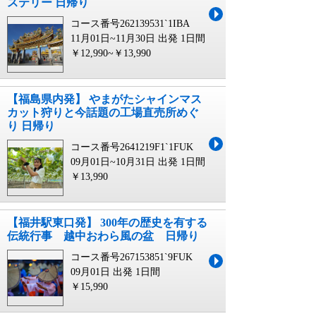
ステリー 日帰り
コース番号262139531`1IBA
11月01日~11月30日 出発
1日間
￥12,990~￥13,990
【福島県内発】 やまがたシャインマス
カット狩りと今話題の工場直売所めぐ
り 日帰り
コース番号2641219F1`1FUK
09月01日~10月31日 出発
1日間
￥13,990
【福井駅東口発】 300年の歴史を有する
伝統行事 越中おわら風の盆 日帰り
コース番号267153851`9FUK
09月01日 出発
1日間
￥15,990