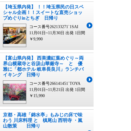
【埼玉県内発】 ！！埼玉県民の日スペ
シャル企画！！スイートな直売ショッ
プめぐりinとちぎ 日帰り
コース番号262133271`1SAI
11月01日~11月30日 出発
1日間
￥9,990
【富山県内発】 西美濃紅葉めぐり～両
界山横蔵寺と谷汲山華厳寺～ と 優
雅に「都ホテル 岐阜長良川」ランチバ
イキング 日帰り
コース番号266141451`TOYA
11月01日~11月21日 出発
1日間
￥15,990
京都・高雄「錦水亭」もみじの床で味
わう 川床料理 と 槙尾山 西明寺 ・嵐
山散策 日帰り