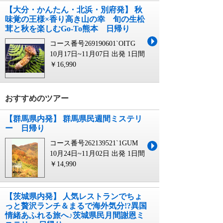
【大分・かんたん・北浜・別府発】 秋
味覚の王様×香り高き山の幸 旬の生松
茸と秋を楽しむGo-To熊本 日帰り
コース番号269190601`OITG
10月17日~11月07日 出発
1日間
￥16,990
おすすめのツアー
【群馬県内発】 群馬県民週間ミステリ
ー 日帰り
コース番号262139521`1GUM
10月24日~11月02日 出発
1日間
￥14,990
【茨城県内発】 人気レストランでちょ
っと贅沢ランチ＆まるで海外気分!?異国
情緒あふれる旅へ♪茨城県民月間謝恩ミ