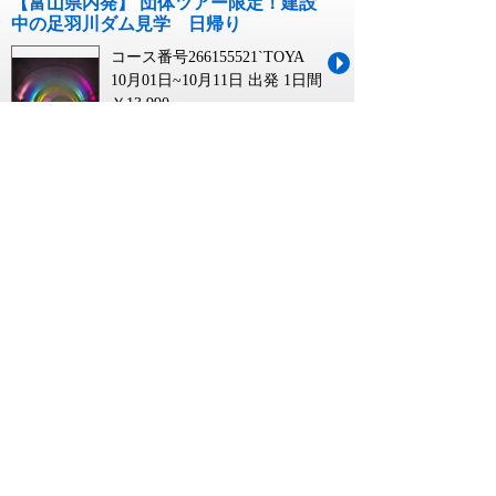
【富山県内発】 団体ツアー限定！建設
中の足羽川ダム見学 日帰り
コース番号266155521`TOYA
10月01日~10月11日 出発
1日間
￥13,990
県民 割 日帰り 九州に関連するキーワード
日帰り 県民割
県民 割 日帰り
県民 割引 日帰り
県民割 山梨 日帰り
徳島 県民 割 日帰り
県民割 長野 日帰り