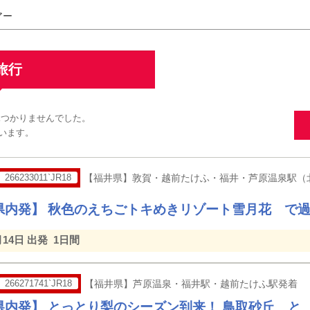
アー
旅行
見つかりませんでした。
います。
266233011`JR18
【福井県】敦賀・越前たけふ・福井・芦原温泉駅（
県内発】 秋色のえちごトキめきリゾート雪月花 で
月14日 出発
1日間
266271741`JR18
【福井県】芦原温泉・福井駅・越前たけふ駅発着
県内発】 とっとり梨のシーズン到来！ 鳥取砂丘 と