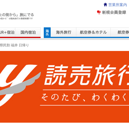
営業所案内
ravel Service
県民割 福井 日帰り