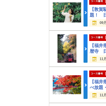
【敦賀
題！ 
09
【福井
暦寺 
11
【福井
べ放題
11