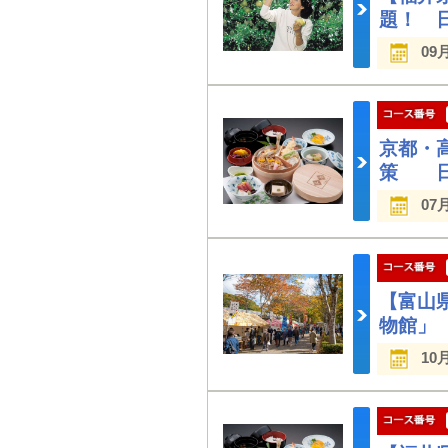
題！ 
09
京都・
策 日
07
【富山
物館」
10