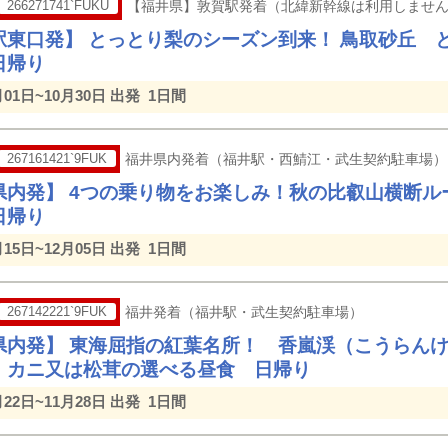
266271741`FUKU
【福井県】敦賀駅発着（北緯新幹線は利用しませ
駅東口発】 とっとり梨のシーズン到来！ 鳥取砂丘 
日帰り
月01日~10月30日 出発
1日間
267161421`9FUK
福井県内発着（福井駅・西鯖江・武生契約駐車場）
県内発】 4つの乗り物をお楽しみ！秋の比叡山横断ル
日帰り
月15日~12月05日 出発
1日間
267142221`9FUK
福井発着（福井駅・武生契約駐車場）
県内発】 東海屈指の紅葉名所！ 香嵐渓（こうらんけ
・カニ又は松茸の選べる昼食 日帰り
月22日~11月28日 出発
1日間