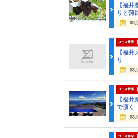
【福井
りと蒲
08
【福井
り
08
【福井
で頂く
08