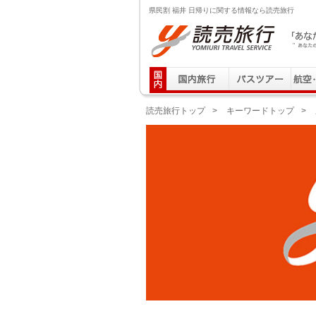
県民割 福井 日帰りに関する情報なら読売旅行
読売旅行 「あなたの街から」旅にでる｜Yomiuri T
読売旅行トップ
>
キーワードトップ
>