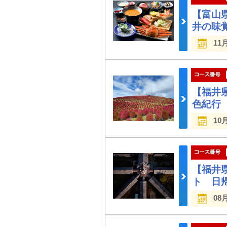
【富山
井の味
11
【福井
色紀行
10
【福井
ト 日
08