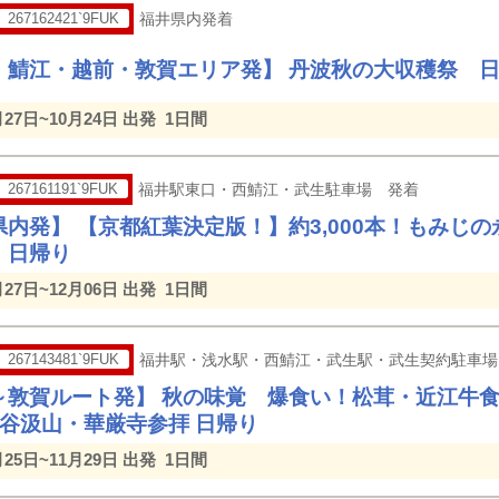
267162421`9FUK
福井県内発着
・鯖江・越前・敦賀エリア発】 丹波秋の大収穫祭 
月27日~10月24日 出発
1日間
267161191`9FUK
福井駅東口・西鯖江・武生駐車場 発着
内発】 【京都紅葉決定版！】約3,000本！もみじ
 日帰り
月27日~12月06日 出発
1日間
267143481`9FUK
福井駅・浅水駅・西鯖江・武生駅・武生契約駐車場
～敦賀ルート発】 秋の味覚 爆食い！松茸・近江牛
 谷汲山・華厳寺参拝 日帰り
月25日~11月29日 出発
1日間