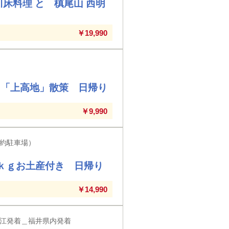
床料理 と 槙尾山 西明
￥19,990
 「上高地」散策 日帰り
￥9,990
約駐車場）
ｋｇお土産付き 日帰り
￥14,990
江発着＿福井県内発着