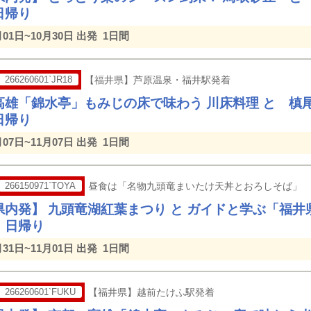
日帰り
月01日~10月30日 出発
1日間
266260601`JR18
【福井県】芦原温泉・福井駅発着
高雄「錦水亭」もみじの床で味わう 川床料理 と 槙尾
帰り
月07日~11月07日 出発
1日間
266150971`TOYA
昼食は「名物九頭竜まいたけ天丼とおろしそば」
県内発】 九頭竜湖紅葉まつり と ガイドと学ぶ「福
 日帰り
月31日~11月01日 出発
1日間
266260601`FUKU
【福井県】越前たけふ駅発着