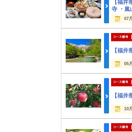
【福井
寺 ・
07
【福井
05
【福井
10