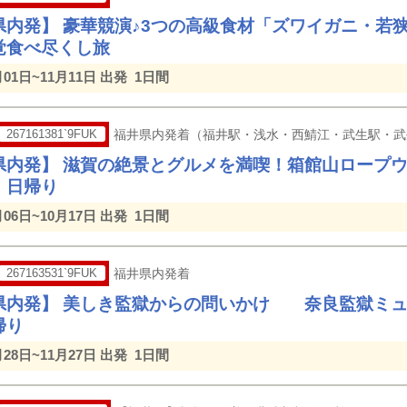
県内発】 豪華競演♪3つの高級食材「ズワイガニ・若
覚食べ尽くし旅
月01日~11月11日 出発
1日間
267161381`9FUK
福井県内発着（福井駅・浅水・西鯖江・武生駅・武
県内発】 滋賀の絶景とグルメを満喫！箱館山ロープ
 日帰り
月06日~10月17日 出発
1日間
267163531`9FUK
福井県内発着
県内発】 美しき監獄からの問いかけ 奈良監獄ミュー
帰り
月28日~11月27日 出発
1日間