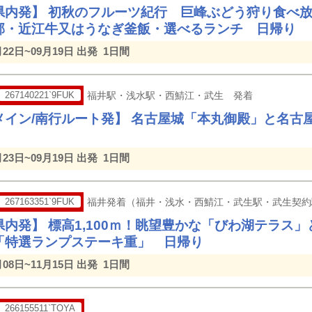
県内発】 初秋のフルーツ紀行 巨峰ぶどう狩り食べ放
郡・近江牛又はうなぎ釜飯・選べるランチ 日帰り
月22日~09月19日 出発
1日間
267140221`9FUK
福井駅・浅水駅・西鯖江・武生 発着
メイン/南行ルート発】 名古屋城「本丸御殿」と名古
月23日~09月19日 出発
1日間
267163351`9FUK
福井発着（福井・浅水・西鯖江・武生駅・武生契約
県内発】 標高1,100ｍ！眺望豊かな「びわ湖テラス
「特選ランプステーキ重」 日帰り
月08日~11月15日 出発
1日間
266155511`TOYA