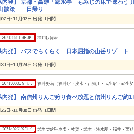
県内発】 京都・高雄「錦水亭」もみじの床で味わう 川
嵐山散策 日帰り
月07日~11月07日 出発
1日間
267133811`9FUK
福井駅発着
県内発】 バスでらくらく 日本屈指の山岳リゾート
月30日~10月24日 出発
1日間
267133831`9FUK
福井発着（福井駅・浅水・西鯖江・武生駅・武生契
県内発】 南信州りんご狩り食べ放題と信州りんご約1
月25日~11月08日 出発
1日間
267140261`9FUK
武生契約駐車場・敦賀・武生・浅水駅・福井・西鯖