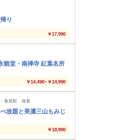
日帰り
￥17,990
の永観堂・南禅寺 紅葉名所
￥14,490~￥14,990
・敦賀駅 発着
食べ放題と美濃三山もみじ
￥18,990