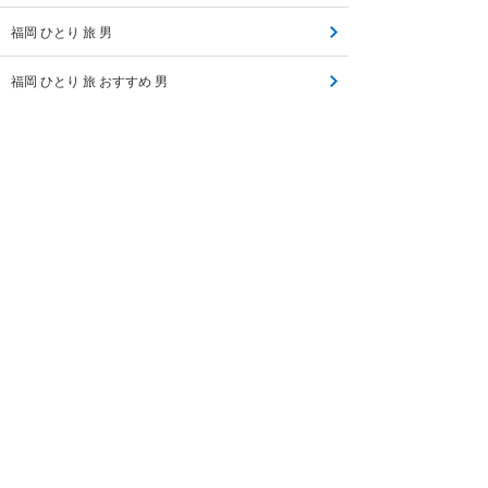
福岡 ひとり 旅 男
福岡 ひとり 旅 おすすめ 男
福岡 旅
旅 割 福岡
福岡 秋 旅
島旅 福岡
福岡 船旅
福岡 避密 旅
福岡 一人旅
旅行 福岡市