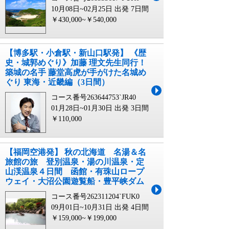
10月08日~02月25日 出発
7日間
￥430,000~￥540,000
【博多駅・小倉駅・新山口駅発】 《歴
史・城郭めぐり》加藤 理文先生同行！
築城の名手 藤堂高虎が手がけた名城め
ぐり 東海・近畿編（3日間）
コース番号263644753`JR40
01月28日~01月30日 出発
3日間
￥110,000
【福岡空港発】 秋の北海道 名湯＆名
旅館の旅 登別温泉・湯の川温泉・定
山渓温泉４日間 函館・有珠山ロープ
ウェイ・大沼公園遊覧船・豊平峡ダム
コース番号262311204`FUK0
09月01日~10月31日 出発
4日間
￥159,000~￥199,000