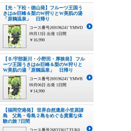
【光・下松・徳山発】フルーツ王国う
きはde巨峰＆梨のW狩りとW美肌の湯
「原鶴温泉」 日帰り
コース番号269196241`YMWD
09月13日 出発
1日間
￥16,990
【Ｂ/宇部新川・小野田・厚狭発】 フル
ーツ王国うきはde巨峰＆梨のW狩りと
W美肌の湯「原鶴温泉」 日帰り
コース番号269196241`YMWB
09月06日 出発
1日間
￥14,990
【福岡空港発】 世界自然遺産小笠原諸
島 父島・母島２島をめぐる貴重な体
験の旅 7日間
コース番号268333617`FUK0