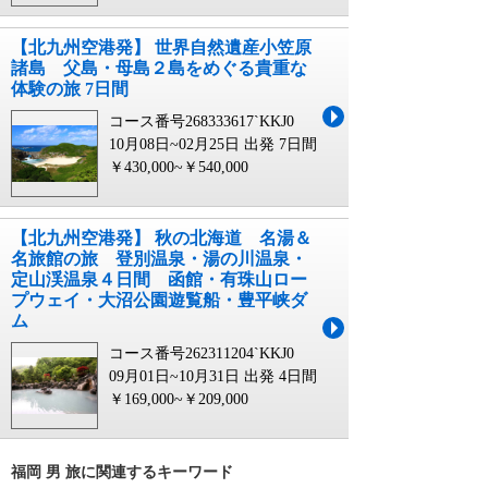
【北九州空港発】 世界自然遺産小笠原
諸島 父島・母島２島をめぐる貴重な
体験の旅 7日間
コース番号268333617`KKJ0
10月08日~02月25日 出発
7日間
￥430,000~￥540,000
【北九州空港発】 秋の北海道 名湯＆
名旅館の旅 登別温泉・湯の川温泉・
定山渓温泉４日間 函館・有珠山ロー
プウェイ・大沼公園遊覧船・豊平峡ダ
ム
コース番号262311204`KKJ0
09月01日~10月31日 出発
4日間
￥169,000~￥209,000
福岡 男 旅に関連するキーワード