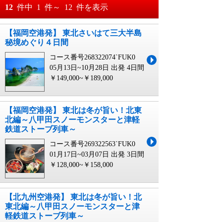
おすすめ順
12
件中
1
件～
12
件を表示
料金が安い順
【福岡空港発】 東北さいはて三大半島
月
日～
秘境めぐり４日間
料金が高い順
月
日
コース番号268322074`FUK0
05月13日~10月28日 出発
4日間
￥149,000~￥189,000
【福岡空港発】 東北は冬が旨い！北東
北編～八甲田スノーモンスターと津軽
鉄道ストーブ列車～
コース番号269322563`FUK0
01月17日~03月07日 出発
3日間
￥128,000~￥158,000
【北九州空港発】 東北は冬が旨い！北
東北編～八甲田スノーモンスターと津
軽鉄道ストーブ列車～