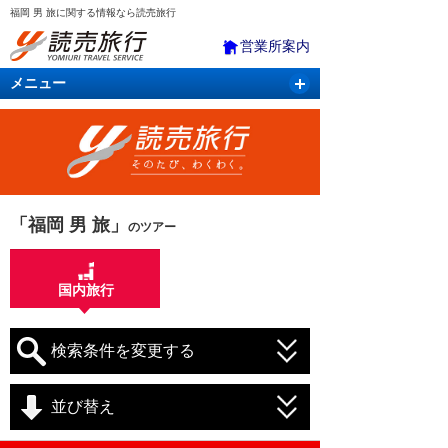
福岡 男 旅に関する情報なら読売旅行
営業所案内
メニュー
国内旅行
バスツアー
海外旅行
クルーズ
航空・ＪＲ＋宿泊
航空券＆ホテル
「福岡 男 旅」
のツアー
国内旅行
検索条件を変更する
並び替え