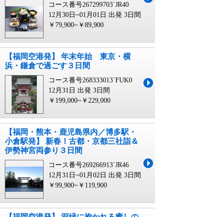
コース番号267299703`JR40
12月30日~01月01日 出発
3日間
￥79,900~￥89,900
【福岡空港発】 年末年始 東京・横
浜・鎌倉で過ごす３日間
コース番号268333013`FUK0
12月31日 出発
3日間
￥199,000~￥229,000
【福岡・熊本・鹿児島県内／博多駅・
小倉駅発】 新春！古都・京都三社詣＆
伊勢神宮両参り３日間
コース番号269266913`JR46
12月31日~01月02日 出発
3日間
￥99,900~￥119,900
【福岡空港発】 深緑に抱かれる癒しの