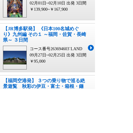
02月01日~02月10日 出発
3日間
￥139,900~￥167,900
【JR博多駅発】 《日本100名城めぐ
り》九州編 その１ ～福岡・佐賀・長崎
県～ ３日間
コース番号263694603`LAND
09月27日~02月25日 出発
3日間
￥95,000
【福岡空港発】 ３つの乗り物で巡る絶
景遊覧 秋彩の伊豆・富士・箱根・鎌
倉ぐるり周遊３日間
コース番号268333423`FUK0
09月13日~12月15日 出発
3日間
￥105,000~￥140,000
【福岡空港発】 一足伸ばして道南ま