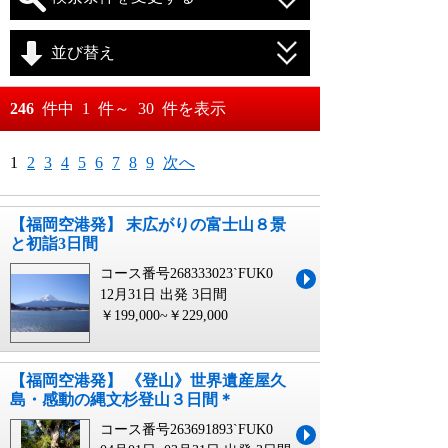
並び替え
おすすめ順
246
件中
1
件～
30
件を表示
料金が安い順
月
日～
1
2
3
4
5
6
7
8
9
次へ
料金が高い順
月
日
【福岡空港発】 末広がりの富士山８景
と初詣3日間
コース番号268333023`FUK0
12月31日 出発
3日間
￥199,000~￥229,000
【福岡空港発】 《登山》世界遺産屋久
島・感動の縄文杉登山３日間＊
コース番号263691893`FUK0