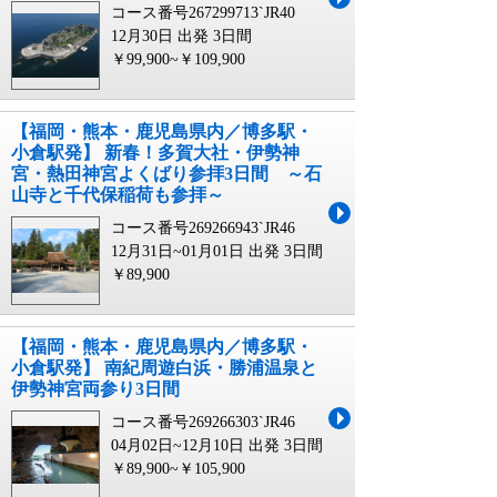
コース番号267299713`JR40
12月30日 出発
3日間
￥99,900~￥109,900
【福岡・熊本・鹿児島県内／博多駅・
小倉駅発】 新春！多賀大社・伊勢神
宮・熱田神宮よくばり参拝3日間 ～石
山寺と千代保稲荷も参拝～
コース番号269266943`JR46
12月31日~01月01日 出発
3日間
￥89,900
【福岡・熊本・鹿児島県内／博多駅・
小倉駅発】 南紀周遊白浜・勝浦温泉と
伊勢神宮両参り3日間
コース番号269266303`JR46
04月02日~12月10日 出発
3日間
￥89,900~￥105,900