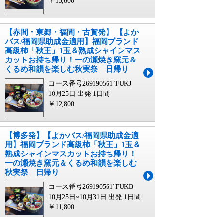
￥13,800
【赤間・東郷・福間・古賀発】 【よか
バス/福岡県助成金適用】福岡ブランド
高級柿「秋王」1玉＆熟成シャインマス
カットお持ち帰り！一の瀬焼き窯元＆
くるめ和韻を楽しむ秋実祭 日帰り
コース番号269190561`FUKJ
10月25日 出発
1日間
￥12,800
【博多発】【よかバス/福岡県助成金適
用】福岡ブランド高級柿「秋王」1玉＆
熟成シャインマスカットお持ち帰り！
一の瀬焼き窯元＆くるめ和韻を楽しむ
秋実祭 日帰り
コース番号269190561`FUKB
10月25日~10月31日 出発
1日間
￥11,800