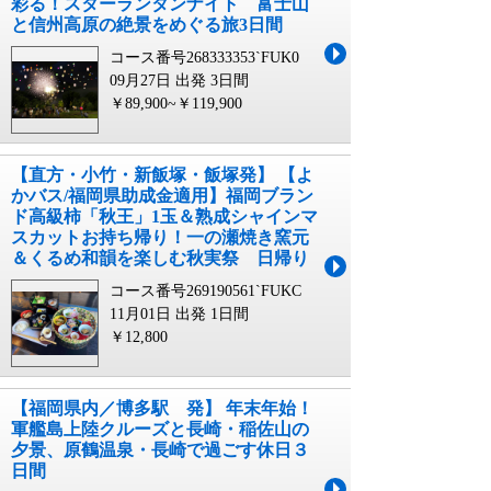
彩る！スターランタンナイト 富士山
と信州高原の絶景をめぐる旅3日間
コース番号268333353`FUK0
09月27日 出発
3日間
￥89,900~￥119,900
【直方・小竹・新飯塚・飯塚発】 【よ
かバス/福岡県助成金適用】福岡ブラン
ド高級柿「秋王」1玉＆熟成シャインマ
スカットお持ち帰り！一の瀬焼き窯元
＆くるめ和韻を楽しむ秋実祭 日帰り
コース番号269190561`FUKC
11月01日 出発
1日間
￥12,800
【福岡県内／博多駅 発】 年末年始！
軍艦島上陸クルーズと長崎・稲佐山の
夕景、原鶴温泉・長崎で過ごす休日３
日間