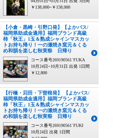
04月01日~03月31日 出発
3日間
￥138,000~￥158,000
【小倉・黒崎・引野口発】【よかバス/
福岡県助成金適用】福岡ブランド高級
柿「秋王」1玉＆熟成シャインマスカッ
トお持ち帰り！一の瀬焼き窯元＆くる
め和韻を楽しむ秋実祭 日帰り
コース番号269190561`FUKA
10月24日~10月31日 出発
1日間
￥12,800
【行橋・苅田・下曽根発】 【よかバス/
福岡県助成金適用】福岡ブランド高級
柿「秋王」1玉＆熟成シャインマスカッ
トお持ち帰り！一の瀬焼き窯元＆くる
め和韻を楽しむ秋実祭 日帰り
コース番号269190561`FUKI
10月24日 出発
1日間