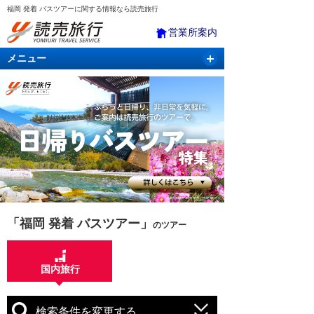
福岡 発着 バスツアーに関する情報なら読売旅行
営業所案内
メニュー
国内旅行
バスツアー
海外旅行
クルーズ
航空・ＪＲ＋宿泊
航空券＆ホテル
「福岡 発着 バスツアー」
のツアー
国内旅行
検索条件を変更する