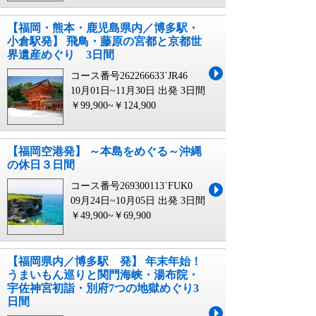
【福岡・熊本・鹿児島県内／博多駅・
小倉駅発】 飛鳥・藤原の宮都と京都世
界遺産めぐり 3日間
コース番号262266633`JR46
10月01日~11月30日 出発
3日間
￥99,900~￥124,900
【福岡空港発】 ～本島をめぐる～沖縄
の休日３日間
コース番号269300113`FUK0
09月24日~10月05日 出発
3日間
￥49,900~￥69,900
【福岡県内／博多駅 発】 年末年始！
うまいもん巡りと関門海峡・湯布院・
宇佐神宮初詣・別府7つの地獄めぐり3
日間