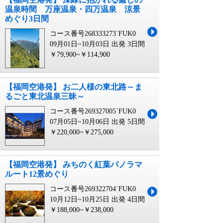
温泉時間 万座温泉・四万温泉 涼景
めぐり3日間
コース番号268333273`FUK0
09月01日~10月03日 出発
3日間
￥79,900~￥114,900
【福岡空港発】 お二人様の東北路～ま
るごと東北温泉三昧～
コース番号269327005`FUK0
07月05日~10月06日 出発
5日間
￥220,000~￥275,000
【福岡空港発】 みちのく紅葉パノラマ
ルート12景めぐり
コース番号269322704`FUK0
10月12日~10月25日 出発
4日間
￥188,000~￥238,000