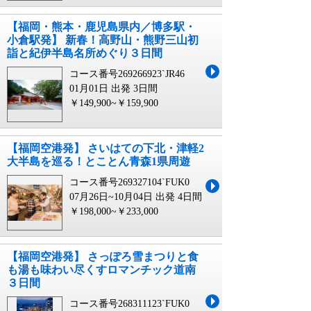
【福岡・熊本・鹿児島県内／博多駅・
小倉駅発】 新春！高野山・熊野三山初
詣と紀伊半島名所めぐり３日間
コース番号269266923`JR46
01月01日 出発
3日間
￥149,900~￥159,900
【福岡空港発】 さいはての下北・津軽2
大半島を巡る！とことん青森1県周遊
コース番号269327104`FUK0
07月26日~10月04日 出発
4日間
￥198,000~￥233,000
【福岡空港発】 さっぽろ雪まつりと食
も湯も味わい尽くすロマンチック道南
３日間
コース番号268311123`FUK0