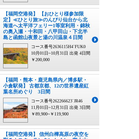
【福岡空港発】 【おひとり様参加限
定】≪ひとり旅≫のんびり仙台から北
海道へ太平洋フェリー1等室利用・錦秋
の奥入瀬・十和田・八甲田山・下北半
島と函館山夜景と湯の川温泉４日間
コース番号2636115H4`FUK0
10月01日~10月31日 出発
4日間
￥200,000
【福岡・熊本・鹿児島県内／博多駅・
小倉駅発】 古都京都、12の世界遺産紅
葉名所めぐり 3日間
コース番号262266623`JR46
11月01日~12月31日 出発
3日間
￥89,900~￥119,900
【福岡空港発】 信州白樺高原の夜空を