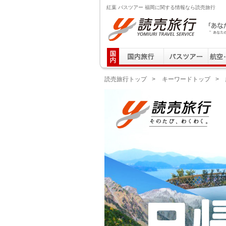
紅葉 バスツアー 福岡に関する情報なら読売旅行
読売旅行 「あなたの街から」旅にでる｜Yomiuri T
読売旅行トップ
>
キーワードトップ
>