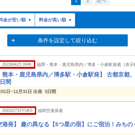
1
2
次へ
料金が安い順
料金が高い順
条件を設定して絞り込む
262266623`JR46
福岡・熊本・鹿児島県内／博多・小倉駅発着［表示
・熊本・鹿児島県内／博多駅・小倉駅発】 古都京都、
3日間
月01日~12月31日 出発
3日間
269322733`FUK0
福岡空港発着
空港発】 趣の異なる【5つ星の宿】にご宿泊！みちの