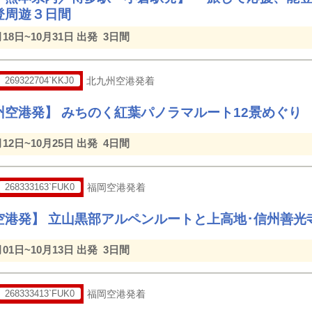
登周遊３日間
月18日~10月31日 出発
3日間
269322704`KKJ0
北九州空港発着
州空港発】 みちのく紅葉パノラマルート12景めぐり
月12日~10月25日 出発
4日間
268333163`FUK0
福岡空港発着
空港発】 立山黒部アルペンルートと上高地･信州善光
月01日~10月13日 出発
3日間
268333413`FUK0
福岡空港発着