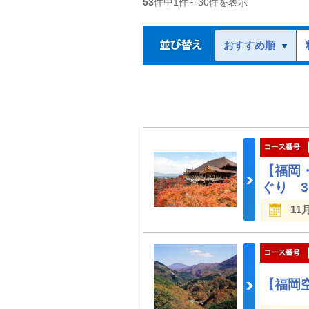
53
件中
1
件～
30
件を表示
おすすめ順
【福岡
ぐり 
11
【福岡