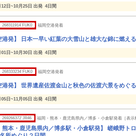
月12日~10月25日 出発
4日間
268311914`FUK0
福岡空港発着
空港発】 日本一早い紅葉の大雪山と雄大な錦に燃え
月01日~10月30日 出発
4日間
268333234`FUK0
福岡空港発着
空港発】 世界遺産佐渡金山と秋色の佐渡六景をめぐ
月05日~11月05日 出発
4日間
269266372`JR46
福岡・熊本・鹿児島県内／博多・小倉駅発着［表示
・熊本・鹿児島県内／博多駅・小倉駅発】 嵯峨野ト
良名所めぐり２日間