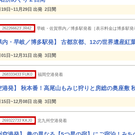
月19日~11月29日 出発
2日間
262266623`JR42
早岐・佐賀県内／博多駅発着［表示料金は博多駅発
県内・早岐／博多駅発】 古都京都、12の世界遺産紅
月01日~12月31日 出発
3日間
268333433`FUK0
福岡空港発着
空港発】 秋本番！高尾山もみじ狩りと房総の奥座敷 
月15日~12月08日 出発
3日間
269322733`KKJ0
北九州空港発着
州空港発】 趣の異なる【5つ星の宿】にご宿泊！みち