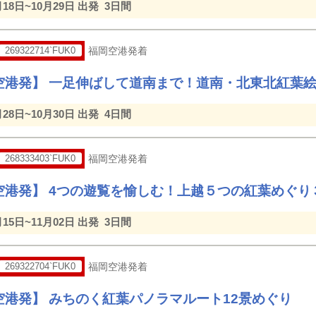
月18日~10月29日 出発
3日間
269322714`FUK0
福岡空港発着
空港発】 一足伸ばして道南まで！道南・北東北紅葉
月28日~10月30日 出発
4日間
268333403`FUK0
福岡空港発着
空港発】 4つの遊覧を愉しむ！上越５つの紅葉めぐり
月15日~11月02日 出発
3日間
269322704`FUK0
福岡空港発着
空港発】 みちのく紅葉パノラマルート12景めぐり