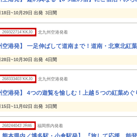
月18日~10月29日 出発
3日間
269322714`KKJ0
北九州空港発着
州空港発】 一足伸ばして道南まで！道南・北東北紅
月28日~10月30日 出発
4日間
268333403`KKJ0
北九州空港発着
州空港発】 4つの遊覧を愉しむ！上越５つの紅葉めぐ
月15日~11月02日 出発
3日間
268244043`JR46
福岡県内発着
・熊本県内／博多駅・小倉駅発】 『旅して応援、能