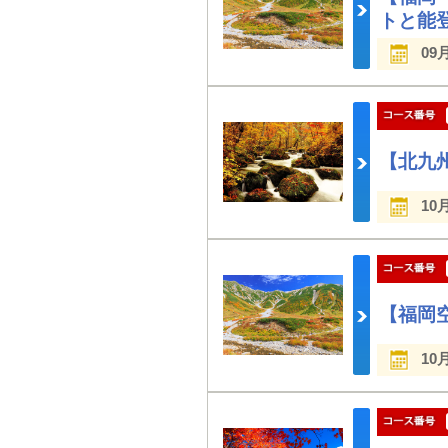
トと能
09
【北九
10
【福岡
10