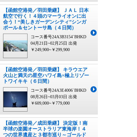
【函館空港発／羽田乗継】 ＪＡＬ 日本
航空で行く！４頭のマーライオンに出
会う！“美しきガーデンシティ”シンガ
ポール＆セントーサ島（４日間）
コース番号24A3B3154`BHKD
04月21日~02月25日 出発
￥249,900~￥299,900
【函館空港発／羽田乗継】 キラウエア
火山と満天の星空ハワイ島×極上リゾー
トワイキキ（６日間）
コース番号24A3E4006`BHKD
08月26日~03月03日 出発
￥609,000~￥779,000
【函館空港発／成田乗継】 決定版！南
半球の楽園オーストラリア東海岸！４
つの世界遺産と３都市巡り～ゴールド