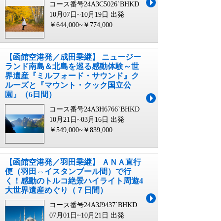
コース番号24A3C5026`BHKD
10月07日~10月19日 出発
￥644,000~￥774,000
【函館空港発／成田乗継】 ニュージー
ランド南島＆北島を巡る感動体験～世
界遺産『ミルフォード・サウンド』ク
ルーズと『マウント・クック国立公
園』（6日間）
コース番号24A3H6766`BHKD
10月21日~03月16日 出発
￥549,000~￥839,000
【函館空港発／羽田乗継】 ＡＮＡ直行
便（羽田⇔イスタンブール間）で行
く！感動のトルコ絶景ハイライト周遊4
大世界遺産めぐり（７日間）
コース番号24A3J9437`BHKD
07月01日~10月21日 出発