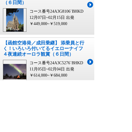
（６日間）
コース番号24A3G8106`BHKD
12月07日~02月15日 出発
￥449,000~￥519,000
【函館空港発／成田乗継】 添乗員と行
く！いろいろ付いてるイエローナイフ
４夜連続オーロラ観賞（６日間）
コース番号24A3C5276`BHKD
11月05日~02月04日 出発
￥614,000~￥684,000
【函館空港発／羽田乗継】 プレミアム
エコノミークラス（羽田⇔コペンハー
ゲン間）で行く！ 本場ドイツと北欧
デンマーク・憧れの２か国クリスマス
体験（6日間）～シュトゥットガルト･
ローテンブルク･フランクフルト･チボ
リ公園～