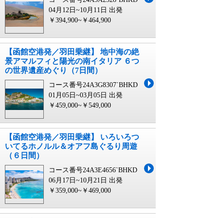
04月12日~10月11日 出発
￥394,900~￥464,900
【函館空港発／羽田乗継】 地中海の絶
景アマルフィと陽光の南イタリア ６つ
の世界遺産めぐり（7日間）
コース番号24A3G8307`BHKD
01月05日~03月05日 出発
￥459,000~￥549,000
【函館空港発／羽田乗継】 いろいろつ
いてるホノルル＆オアフ島ぐるり周遊
（６日間）
コース番号24A3E4656`BHKD
06月17日~10月21日 出発
￥359,000~￥469,000