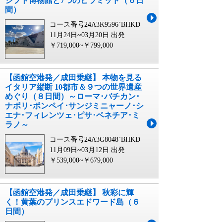
ジプト博物館と7つのピラミッド（６日
間）
コース番号24A3K9596`BHKD
11月24日~03月20日 出発
￥719,000~￥799,000
【函館空港発／成田乗継】 本物を見る
イタリア縦断 10都市＆９つの世界遺産
めぐり（８日間）～ローマ･バチカン･
ナポリ･ポンペイ･サンジミニャーノ･シ
エナ･フィレンツェ･ピサ･ベネチア･ミ
ラノ～
コース番号24A3G8048`BHKD
11月09日~03月12日 出発
￥539,000~￥679,000
【函館空港発／成田乗継】 秋彩に輝
く！黄葉のプリンスエドワード島（６
日間）