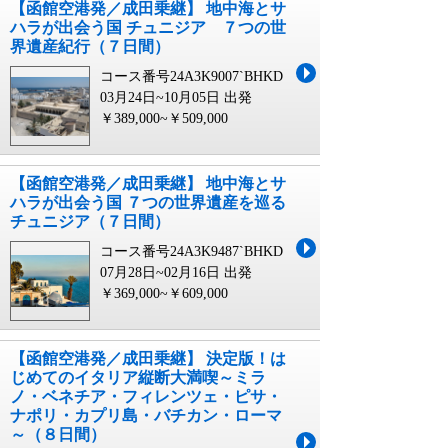
【函館空港発／成田乗継】 地中海とサ
ハラが出会う国 チュニジア ７つの世
界遺産紀行（７日間）
コース番号24A3K9007`BHKD
03月24日~10月05日 出発
￥389,000~￥509,000
【函館空港発／成田乗継】 地中海とサ
ハラが出会う国 ７つの世界遺産を巡る
チュニジア（７日間）
コース番号24A3K9487`BHKD
07月28日~02月16日 出発
￥369,000~￥609,000
【函館空港発／成田乗継】 決定版！は
じめてのイタリア縦断大満喫～ミラ
ノ・ベネチア・フィレンツェ・ピサ・
ナポリ・カプリ島・バチカン・ローマ
～（８日間）