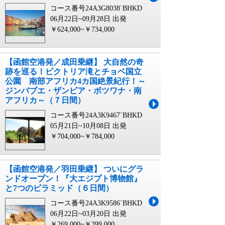
コース番号24A3G8038`BHKD
06月22日~09月28日 出発
￥624,000~￥734,000
【函館空港発／成田乗継】 大自然の奇
跡を巡る！ビクトリア滝とチョベ国立
公園 南部アフリカ4カ国絶景紀行！～
ジンバブエ・ザンビア・ボツワナ・南
アフリカ～（７日間）
コース番号24A3K9467`BHKD
05月21日~10月08日 出発
￥704,000~￥784,000
【函館空港発／羽田乗継】 ついにグラ
ンドオープン！『大エジプト博物館』
と7つのピラミッド（６日間）
コース番号24A3K9586`BHKD
06月22日~03月20日 出発
￥269,000~￥399,000