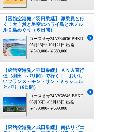
【函館空港発／羽田乗継】 添乗員と行
く！大自然と星空のハワイ島とホノル
ル２島めぐり（６日間）
コース番号24A3E4636`BHKD
05月13日~10月21日 出発
￥549,000~￥689,000
【函館空港発／羽田乗継】 ＡＮＡ直行
便（羽田⇔パリ間）で行く！ おいし
いフランス～モン・サン・ミッシェル
とパリ（6日間）
コース番号24A3G8646`BHKD
05月06日~03月18日 出発
￥479,000~￥699,000
【函館空港発／成田乗継】 南仏リビエ