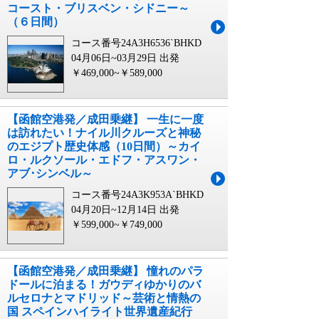
コースト・ブリスベン・シドニー～
（６日間）
コース番号24A3H6536`BHKD
04月06日~03月29日 出発
￥469,000~￥589,000
【函館空港発／成田乗継】 一生に一度
は訪れたい！ナイル川クルーズと神秘
のエジプト歴史体感（10日間）～カイ
ロ・ルクソール・エドフ・アスワン・
アブ･シンベル～
コース番号24A3K953A`BHKD
04月20日~12月14日 出発
￥599,000~￥749,000
【函館空港発／成田乗継】 憧れのパラ
ドールに泊まる！ガウディゆかりのバ
ルセロナとマドリッド～芸術と情熱の
国 スペインハイライト世界遺産紀行