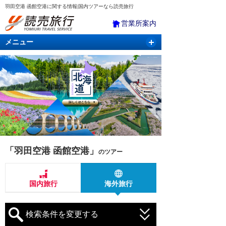
羽田空港 函館空港に関する情報|国内ツアーなら読売旅行
営業所案内
メニュー
国内旅行
バスツアー
海外旅行
クルーズ
航空・ＪＲ＋宿泊
航空券＆ホテル
「羽田空港 函館空港」
のツアー
国内旅行
海外旅行
検索条件を変更する