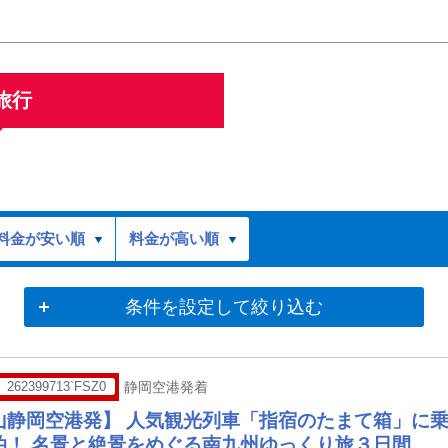
旅行
料金が安い順
料金が高い順
条件を設定して絞り込む
262399713`FSZ0
静岡空港発着
山静岡空港発】 人気観光列車「指宿のたまて箱」に
泊！ 名景と絶景をめぐる南九州ゆっくり旅３日間