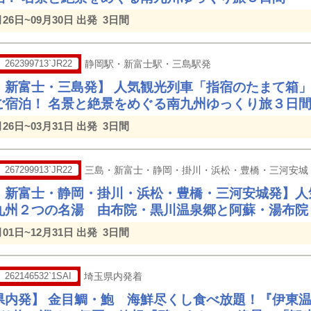
月26日~09月30日 出発
3日間
262399713`JR22
静岡駅・新富士駅・三島駅発
・新富士・三島発】 人気観光列車「指宿のたまて箱
ご宿泊！ 名景と絶景をめぐる南九州ゆっくり旅３日
月26日~03月31日 出発
3日間
267299913`JR22
三島・新富士・静岡・掛川・浜松・豊橋・三河安城
・新富士・静岡・掛川・浜松・豊橋・三河安城発】人
九州２つの名湯 由布院・黒川温泉郷と阿蘇・湯布院
月01日~12月31日 出発
3日間
262146532`1SAI
埼玉県内発着
県内発】 金目鯛・鮑 海鮮尽くし食べ放題！『伊東