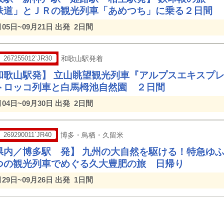
鉄道」とＪＲの観光列車「あめつち」に乗る２日間
月05日~09月21日 出発
2日間
267255012`JR30
和歌山駅発着
和歌山駅発】 立山眺望観光列車『アルプスエキスプレ
トロッコ列車と白馬栂池自然園 ２日間
月04日~09月30日 出発
2日間
269290011`JR40
博多・鳥栖・久留米
県内／博多駅 発】 九州の大自然を駆ける！特急ゆ
つの観光列車でめぐる久大豊肥の旅 日帰り
月29日~09月26日 出発
1日間