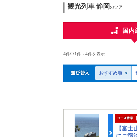
観光列車 静岡
のツアー
国内
4
件中
1
件～
4
件を表示
おすすめ順
【富士
にご宿