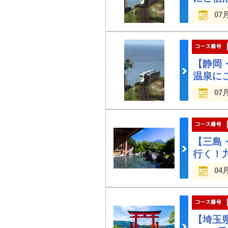
07
【静岡
温泉に
07
【三島
行く！
04
【埼玉