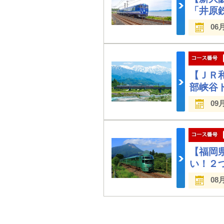
「井原
06
【ＪＲ
部峡谷
09
【福岡
い！２
08