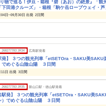
乗り物で巡る！伊豆・箱根『碧（あお）の絶景』「観光
「下田港クルーズ」・箱根「駒ケ岳ロープウェイ・芦
月04日~09月30日 出発
2日間
268277783`JR34
広島駅発着
発】 ３つの観光列車「etSETOra・SAKU美SA
）でめぐる山陰山陽 ３日間
月11日 出発
3日間
268277783`JR35
新山口駅・徳山駅発着
駅発】 ３つの観光列車「etSETOra・SAKU美S
ン）でめぐる山陰山陽 ３日間