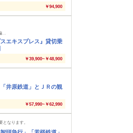
￥94,900
大阪駅発着※大阪駅以外の駅では入場券代が必要な場合がございます。※注）3両編成の2号車（観光列車部分）の貸切利用となります。
プスエキスプレス』貸切乗
間
￥39,900~￥48,900
」「井原鉄道」とＪＲの観
￥57,990~￥62,990
要となります。
「智頭急行」「若桜鉄道」