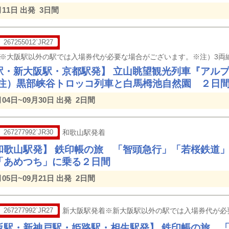
月11日 出発
3日間
267255012`JR27
駅・新大阪駅・京都駅発】 立山眺望観光列車『アル
※注）黒部峡谷トロッコ列車と白馬栂池自然園 ２日
月04日~09月30日 出発
2日間
267277992`JR30
和歌山駅発着
和歌山駅発】 鉄印帳の旅 「智頭急行」「若桜鉄道
「あめつち」に乗る２日間
月05日~09月21日 出発
2日間
267277992`JR27
新大阪駅発着※新大阪駅以外の駅では入場券代が必
阪駅・新神戸駅・姫路駅・相生駅発】 鉄印帳の旅 