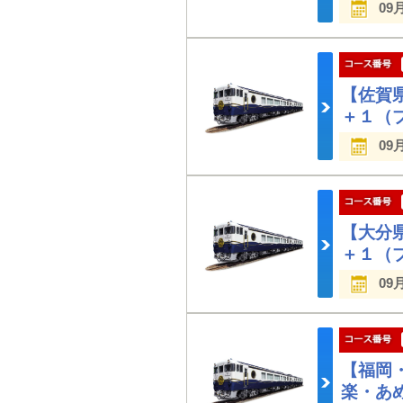
09
【佐賀県
＋１（
09
【大分県
＋１（
09
【福岡・
楽・あ