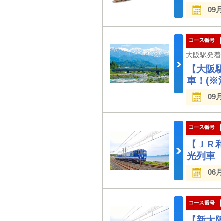
09
【大阪
車！(
09
【ＪＲ
光列車
06
【新大