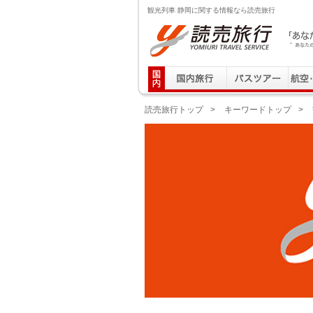
観光列車 静岡に関する情報なら読売旅行
読売旅行 「あなたの街から」旅にでる｜Yomiuri T
読売旅行トップ
>
キーワードトップ
>