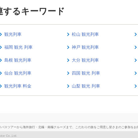
連するキーワード
観光列車
松山 観光列車
福岡 観光 列車
神戸 観光列車
島根 観光列車
大分 観光列車
仙台 観光列車
四国 観光 列車
観光列車 料金
山梨 観光 列車
りバスツアーから海外旅行・北極・南極クルーズまで、こだわりの旅をご用意し皆さまのご参加をお
vice Co.,Ltd.