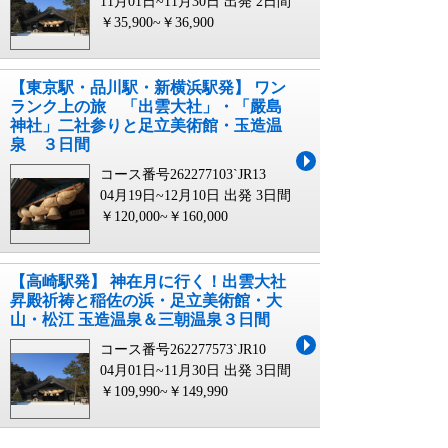
11月01日~11月30日 出発
2日間
￥35,900~￥36,900
【東京駅・品川駅・新横浜駅発】 ワン
ランク上の旅 「出雲大社」・「嚴島
神社」二社参りと足立美術館・玉造温
泉 ３日間
コース番号262277103`JR13
04月19日~12月10日 出発
3日間
￥120,000~￥160,000
【高崎駅発】 神在月に行く！出雲大社
昇殿祈祷と稲佐の浜・足立美術館・大
山・松江 玉造温泉＆三朝温泉３日間
コース番号262277573`JR10
04月01日~11月30日 出発
3日間
￥109,990~￥149,990