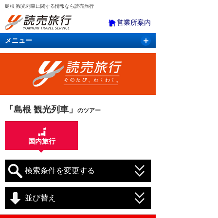
島根 観光列車に関する情報なら読売旅行
営業所案内
メニュー
国内旅行
バスツアー
海外旅行
クルーズ
航空・ＪＲ＋宿泊
航空券＆ホテル
「島根 観光列車」
のツアー
国内旅行
検索条件を変更する
並び替え