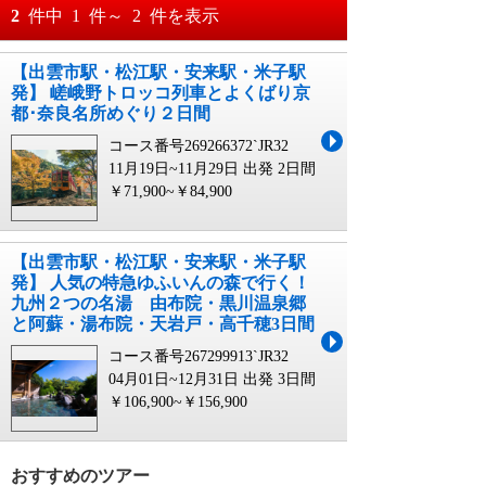
おすすめ順
2
件中
1
件～
2
件を表示
料金が安い順
【出雲市駅・松江駅・安来駅・米子駅
月
日～
発】 嵯峨野トロッコ列車とよくばり京
料金が高い順
都･奈良名所めぐり２日間
月
日
コース番号269266372`JR32
11月19日~11月29日 出発
2日間
￥71,900~￥84,900
【出雲市駅・松江駅・安来駅・米子駅
発】 人気の特急ゆふいんの森で行く！
九州２つの名湯 由布院・黒川温泉郷
と阿蘇・湯布院・天岩戸・高千穂3日間
コース番号267299913`JR32
04月01日~12月31日 出発
3日間
￥106,900~￥156,900
おすすめのツアー