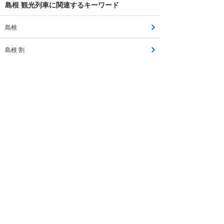
島根 観光列車に関連するキーワード
島根
島根 割
島根 蟹
仙台 島根
島根 長期
広島 島根
島根 金沢
島根 奈良
島根 石川