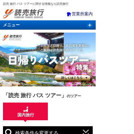
読売 旅行 バス ツアーに関する情報なら読売旅行
営業所案内
メニュー
国内旅行
バスツアー
海外旅行
クルーズ
航空・ＪＲ＋宿泊
航空券＆ホテル
「読売 旅行 バス ツアー」
のツアー
国内旅行
検索条件を変更する