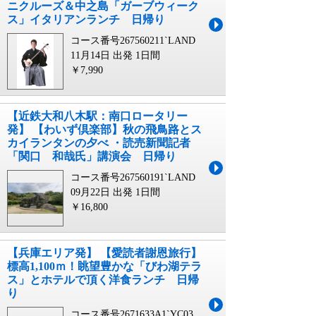
ニクルーズ＆中之島「ガーブウィーク
ス」イタリアンランチ 日帰り
コース番号267560211`LAND
11月14日 出発
1日間
￥7,990
【近鉄大和八木駅：南口ロータリー
発】 【わいず倶楽部】秋の飛鳥路とス
カイランタンの夕べ ・読売新聞記者
「関口 和哉氏」講演会 日帰り
コース番号267560191`LAND
09月22日 出発
1日間
￥16,800
【兵庫エリア発】 【愛読者謝恩旅行】
標高1,100ｍ！眺望豊かな「びわ湖テラ
ス」とホテルで頂く洋食ランチ 日帰
り
コース番号2671633A1`YC03