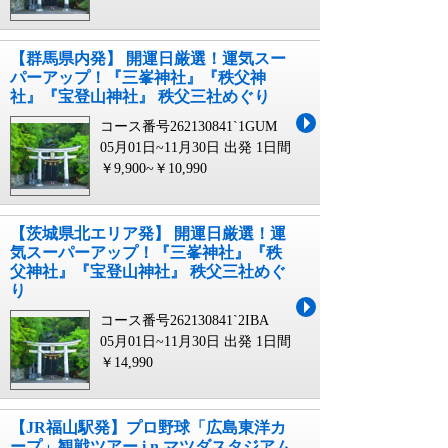
【群馬県内発】 開運日厳選！運気スー
パーアップ！『三峯神社』『秩父神
社』『宝登山神社』 秩父三社めぐり
コース番号262130841`1GUM
05月01日~11月30日 出発
1日間
￥9,900~￥10,990
【茨城県北エリア発】 開運日厳選！運
気スーパーアップ！『三峯神社』『秩
父神社』『宝登山神社』 秩父三社めぐ
り
コース番号262130841`2IBA
05月01日~11月30日 出発
1日間
￥14,990
【JR福山駅発】プロ野球「広島東洋カ
ープ」観戦ツアー i n マツダスタジアム