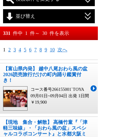
並び替え
おすすめ順
331
件中
1
件～
30
件を表示
料金が安い順
月
日～
1
2
3
4
5
6
7
8
9
10
次へ
料金が高い順
月
日
【富山県内発】 越中八尾おわら風の盆
2026読売旅行だけの町内踊り鑑賞付
き！
コース番号266155001`TOYA
09月01日~09月04日 出発
1日間
￥19,900
【現地 集合・解散】 高橋竹童『「津
軽三味線」・「おわら風の盆」スペシ
ャルコラボコンサート』と水都大阪ミ