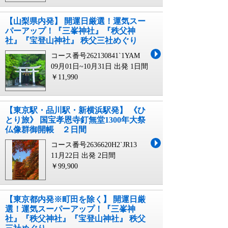
【山梨県内発】 開運日厳選！運気スー
パーアップ！『三峯神社』『秩父神
社』『宝登山神社』 秩父三社めぐり
コース番号262130841`1YAM
09月01日~10月31日 出発
1日間
￥11,990
【東京駅・品川駅・新横浜駅発】 《ひ
とり旅》 国宝孝恩寺釘無堂1300年大祭
仏像群御開帳 ２日間
コース番号2636620H2`JR13
11月22日 出発
2日間
￥99,900
【東京都内発※町田を除く】 開運日厳
選！運気スーパーアップ！『三峯神
社』『秩父神社』『宝登山神社』 秩父