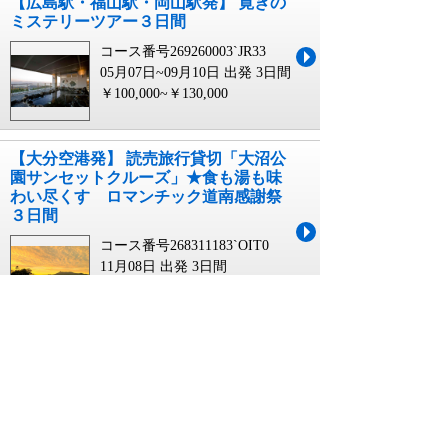
【広島駅・福山駅・岡山駅発】 寛ぎの
ミステリーツアー３日間
コース番号269260003`JR33
05月07日~09月10日 出発
3日間
￥100,000~￥130,000
【大分空港発】 読売旅行貸切「大沼公
園サンセットクルーズ」★食も湯も味
わい尽くす ロマンチック道南感謝祭
３日間
コース番号268311183`OIT0
11月08日 出発
3日間
￥109,900~￥132,900
【千葉県内発】 開運日厳選！運気スー
パーアップ！『三峯神社』『秩父神
社』『宝登山神社』 秩父三社めぐり
コース番号262130841`3CHI
05月01日~11月30日 出発
1日間