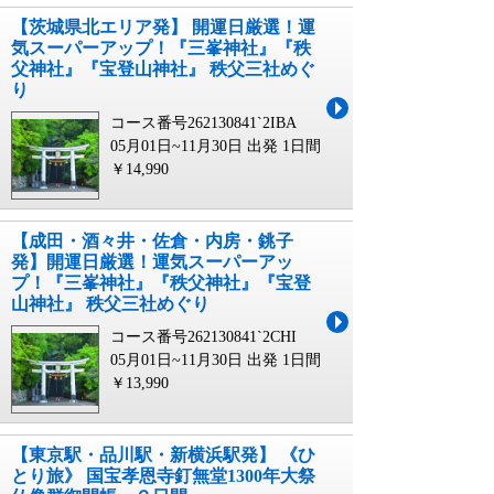
【茨城県北エリア発】 開運日厳選！運
気スーパーアップ！『三峯神社』『秩
父神社』『宝登山神社』 秩父三社めぐ
り
コース番号262130841`2IBA
05月01日~11月30日 出発
1日間
￥14,990
【成田・酒々井・佐倉・内房・銚子
発】開運日厳選！運気スーパーアッ
プ！『三峯神社』『秩父神社』『宝登
山神社』 秩父三社めぐり
コース番号262130841`2CHI
05月01日~11月30日 出発
1日間
￥13,990
【東京駅・品川駅・新横浜駅発】 《ひ
とり旅》 国宝孝恩寺釘無堂1300年大祭