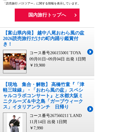
「読売旅行 バスツアー」に関する情報を表示しています。
国内旅行トップへ
【富山県内発】 越中八尾おわら風の盆
2026読売旅行だけの町内踊り鑑賞付
き！
コース番号266155001`TOYA
09月01日~09月04日 出発
1日間
￥19,900
【現地 集合・解散】 高橋竹童『「津
軽三味線」・「おわら風の盆」スペシ
ャルコラボコンサート』と水都大阪ミ
ニクルーズ＆中之島「ガーブウィーク
ス」イタリアンランチ 日帰り
コース番号267560211`LAND
11月14日 出発
1日間
￥7,990