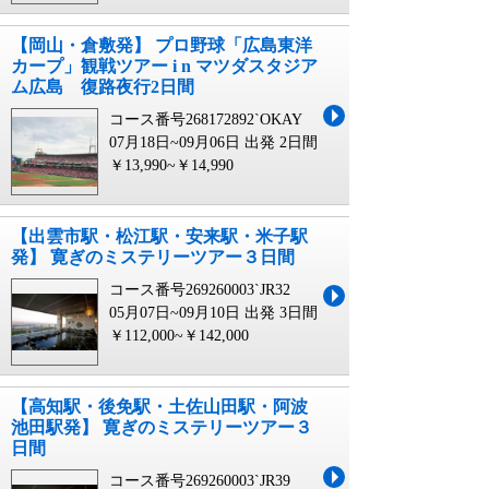
【岡山・倉敷発】 プロ野球「広島東洋
カープ」観戦ツアー i n マツダスタジア
ム広島 復路夜行2日間
コース番号268172892`OKAY
07月18日~09月06日 出発
2日間
￥13,990~￥14,990
【出雲市駅・松江駅・安来駅・米子駅
発】 寛ぎのミステリーツアー３日間
コース番号269260003`JR32
05月07日~09月10日 出発
3日間
￥112,000~￥142,000
【高知駅・後免駅・土佐山田駅・阿波
池田駅発】 寛ぎのミステリーツアー３
日間
コース番号269260003`JR39