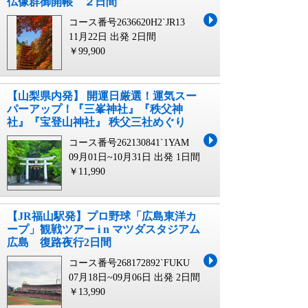
仏像群御開帳 ２日間
コース番号2636620H2`JR13
11月22日 出発
2日間
￥99,900
【山梨県内発】 開運日厳選！運気スー
パーアップ！『三峯神社』『秩父神
社』『宝登山神社』 秩父三社めぐり
コース番号262130841`1YAM
09月01日~10月31日 出発
1日間
￥11,990
【JR福山駅発】プロ野球「広島東洋カ
ープ」観戦ツアー i n マツダスタジアム
広島 復路夜行2日間
コース番号268172892`FUKU
07月18日~09月06日 出発
2日間
￥13,990