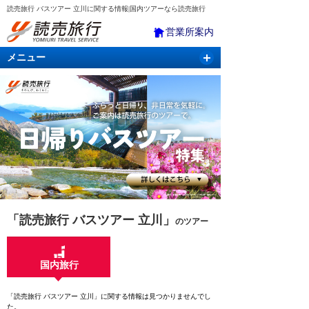
読売旅行 バスツアー 立川に関する情報|国内ツアーなら読売旅行
営業所案内
メニュー
国内旅行
バスツアー
海外旅行
クルーズ
航空・ＪＲ＋宿泊
航空券＆ホテル
「読売旅行 バスツアー 立川」
のツアー
国内旅行
「読売旅行 バスツアー 立川」に関する情報は見つかりませんでし
た。