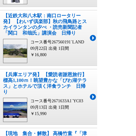
【近鉄大和八木駅：南口ロータリー
発】 【わいず倶楽部】秋の飛鳥路とス
カイランタンの夕べ ・読売新聞記者
「関口 和哉氏」講演会 日帰り
コース番号267560191`LAND
09月22日 出発
1日間
￥16,800
【兵庫エリア発】 【愛読者謝恩旅行】
標高1,100ｍ！眺望豊かな「びわ湖テラ
ス」とホテルで頂く洋食ランチ 日帰
り
コース番号2671633A1`YC03
09月13日 出発
1日間
￥15,990
【現地 集合・解散】 高橋竹童『「津