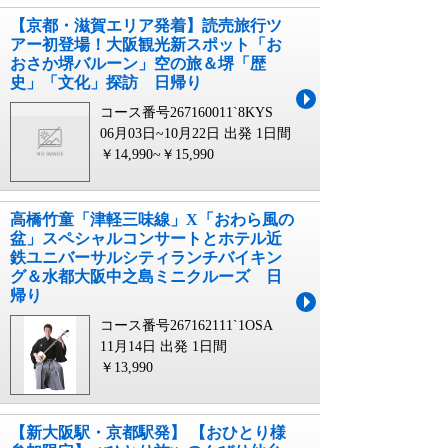
【京都・滋賀エリア発着】読売旅行ツ
アー初登場！大阪観光新スポット「お
おさか堺バルーン」空の旅＆堺「歴
史」「文化」探訪 日帰り
コース番号267160011`8KYS
06月03日~10月22日 出発
1日間
￥14,990~￥15,990
高橋竹童「津軽三味線」X「おわら風の
盆」スペシャルコンサートとホテル近
鉄ユニバーサルシティランチバイキン
グ＆水都大阪中之島ミニクルーズ 日
帰り
コース番号267162111`1OSA
11月14日 出発
1日間
￥13,990
【新大阪駅・京都駅発】 【おひとり様