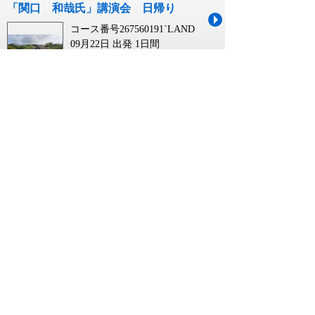
「関口 和哉氏」講演会 日帰り
コース番号267560191`LAND
09月22日 出発
1日間
￥16,800
【伊丹空港発着】 ≪登山≫磐梯山、吾
妻山登山、安達太良山登山４日間＊
コース番号263621804`ITM0
07月01日~10月31日 出発
4日間
￥159,000~￥179,000
【新大阪駅・京都駅発】 ≪登山≫磐梯
山、吾妻山登山、安達太良山登山４日
間＊
コース番号263621804`JR27
07月01日~10月31日 出発
4日間
￥159,000~￥179,000