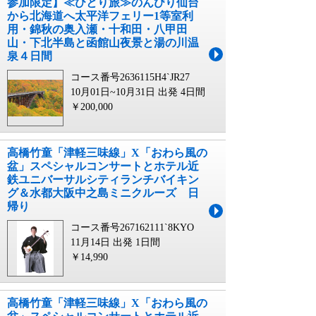
参加限定】≪ひとり旅≫のんびり仙台
から北海道へ太平洋フェリー1等室利
用・錦秋の奥入瀬・十和田・八甲田
山・下北半島と函館山夜景と湯の川温
泉４日間
コース番号2636115H4`JR27
10月01日~10月31日 出発
4日間
￥200,000
高橋竹童「津軽三味線」X「おわら風の
盆」スペシャルコンサートとホテル近
鉄ユニバーサルシティランチバイキン
グ＆水都大阪中之島ミニクルーズ 日
帰り
コース番号267162111`8KYO
11月14日 出発
1日間
￥14,990
高橋竹童「津軽三味線」X「おわら風の