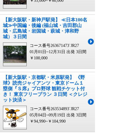
￥55,000~￥60,000
【新大阪駅・新神戸駅発】 ≪日本100名
城≫中国編・後編 (福山城・吉田郡山
城・広島城・岩国城・萩城・津和野
城）３日間
コース番号263671473`JR27
01月01日~12月31日 出発
3日間
￥100,000
【新大阪駅・京都駅・米原駅発】 《野
球》読売ジャイアンツ・東京ドーム１
塁側『Ｓ席』プロ野球 観戦チケット付
き！ 東京フリープラン ３日間 ＜クレジ
ット決済＞
コース番号263534893`JR27
05月04日~09月19日 出発
3日間
￥94,990~￥104,990