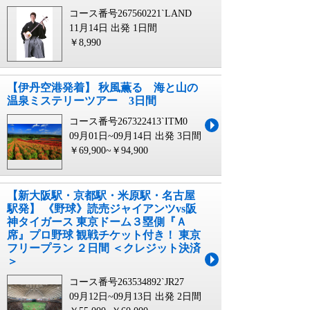
コース番号267560221`LAND
11月14日 出発
1日間
￥8,990
【伊丹空港発着】 秋風薫る 海と山の
温泉ミステリーツアー 3日間
コース番号267322413`ITM0
09月01日~09月14日 出発
3日間
￥69,900~￥94,900
【新大阪駅・京都駅・米原駅・名古屋
駅発】 《野球》読売ジャイアンツvs阪
神タイガース 東京ドーム３塁側『Ａ
席』プロ野球 観戦チケット付き！ 東京
フリープラン ２日間 ＜クレジット決済
＞
コース番号263534892`JR27
09月12日~09月13日 出発
2日間