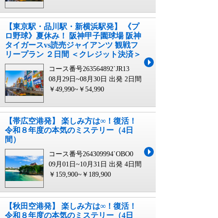
【東京駅・品川駅・新横浜駅発】 《プ
ロ野球》夏休み！ 阪神甲子園球場 阪神
タイガースvs読売ジャイアンツ 観戦フ
リープラン ２日間 ＜クレジット決済＞
コース番号263564892`JR13
08月29日~08月30日 出発
2日間
￥49,990~￥54,990
【帯広空港発】 楽しみ方は∞！復活！
令和８年度の本気のミステリー（4日
間）
コース番号264309994`OBO0
09月01日~10月31日 出発
4日間
￥159,900~￥189,900
【秋田空港発】 楽しみ方は∞！復活！
令和８年度の本気のミステリー（4日