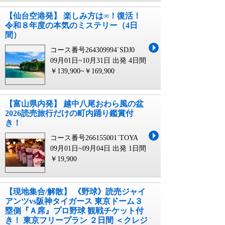
【仙台空港発】 楽しみ方は∞！復活！
令和８年度の本気のミステリー（4日
間）
コース番号264309994`SDJ0
09月01日~10月31日 出発
4日間
￥139,900~￥169,900
【富山県内発】 越中八尾おわら風の盆
2026読売旅行だけの町内踊り鑑賞付
き！
コース番号266155001`TOYA
09月01日~09月04日 出発
1日間
￥19,900
【現地集合/解散】 《野球》読売ジャイ
アンツvs阪神タイガース 東京ドーム３
塁側『Ａ席』プロ野球 観戦チケット付
き！ 東京フリープラン ２日間 ＜クレジ