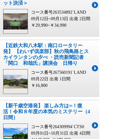
ット決済＞
コース番号263534892`LAND
09月12日~09月13日 出発
2日間
￥29,990~￥34,990
【近鉄大和八木駅：南口ロータリー
発】 【わいず倶楽部】秋の飛鳥路とス
カイランタンの夕べ ・読売新聞記者
「関口 和哉氏」講演会 日帰り
コース番号267560191`LAND
09月22日 出発
1日間
￥16,800
【新千歳空港発】 楽しみ方は∞！復
活！令和８年度の本気のミステリー（4
日間）
コース番号264309994`CTS0
09月01日~10月31日 出発
4日間