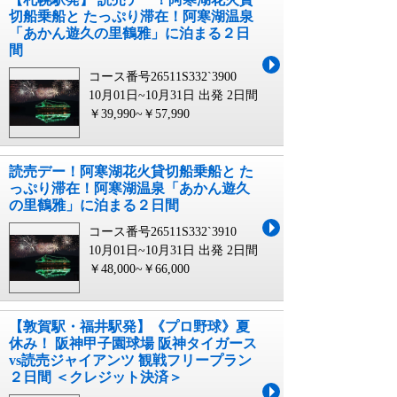
切船乗船と たっぷり滞在！阿寒湖温泉
「あかん遊久の里鶴雅」に泊まる２日
間
コース番号26511S332`3900
10月01日~10月31日 出発
2日間
￥39,990~￥57,990
読売デー！阿寒湖花火貸切船乗船と た
っぷり滞在！阿寒湖温泉「あかん遊久
の里鶴雅」に泊まる２日間
コース番号26511S332`3910
10月01日~10月31日 出発
2日間
￥48,000~￥66,000
【敦賀駅・福井駅発】《プロ野球》夏
休み！ 阪神甲子園球場 阪神タイガース
vs読売ジャイアンツ 観戦フリープラン
２日間 ＜クレジット決済＞