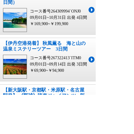
日間）
コース番号264309994`ONJ0
09月01日~10月31日 出発
4日間
￥169,900~￥199,900
【伊丹空港発着】 秋風薫る 海と山の
温泉ミステリーツアー 3日間
コース番号267322413`ITM0
09月01日~09月14日 出発
3日間
￥69,900~￥94,900
【新大阪駅・京都駅・米原駅・名古屋
駅発】 《野球》読売ジャイアンツvs阪
神タイガース 東京ドーム３塁側『Ａ
席』プロ野球 観戦チケット付き！ 東京
フリープラン ２日間 ＜クレジット決済
＞
コース番号263534892`JR27
09月12日~09月13日 出発
2日間