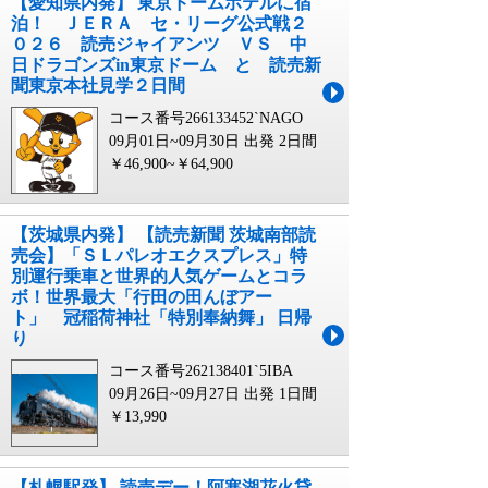
【愛知県内発】 東京ドームホテルに宿
泊！ ＪＥＲＡ セ・リーグ公式戦２
０２６ 読売ジャイアンツ ＶＳ 中
日ドラゴンズin東京ドーム と 読売新
聞東京本社見学２日間
コース番号266133452`NAGO
09月01日~09月30日 出発
2日間
￥46,900~￥64,900
【茨城県内発】 【読売新聞 茨城南部読
売会】「ＳＬパレオエクスプレス」特
別運行乗車と世界的人気ゲームとコラ
ボ！世界最大「行田の田んぼアー
ト」 冠稲荷神社「特別奉納舞」 日帰
り
コース番号262138401`5IBA
09月26日~09月27日 出発
1日間
￥13,990
【札幌駅発】 読売デー！阿寒湖花火貸