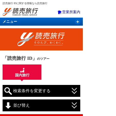
読売旅行 IDに関する情報なら読売旅行
営業所案内
メニュー
国内旅行
バスツアー
海外旅行
クルーズ
航空・ＪＲ＋宿泊
航空券＆ホテル
「読売旅行 ID」
のツアー
国内旅行
検索条件を変更する
並び替え