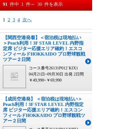
おすすめ順
91
件中
1
件～
30
件を表示
料金が安い順
月
日～
1
2
3
4
次へ
料金が高い順
月
日
【関西空港発着】＜宿泊税は現地払い
＞Peach利用！3F STAR LEVEL 内野指
定席 ビジター応援エリア確約！エスコ
ンフィールドHOKKAIDO プロ野球観戦
ツアー２日間
コース番号26131P012`KIX1
04月21日~09月30日 出発
2日間
￥49,990~￥69,990
【成田空港発】 ＜宿泊税は現地払い＞
Peach利用！3F STAR LEVEL 内野指定
席 ビジター応援エリア確約！エスコン
フィールドHOKKAIDO プロ野球観戦ツ
アー２日間