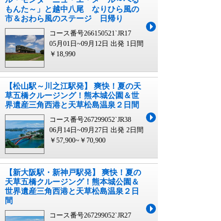
もんた～」と越中八尾 なりひら風の
市＆おわら風のステージ 日帰り
コース番号266150521`JR17
05月01日~09月12日 出発
1日間
￥18,990
【松山駅～川之江駅発】 爽快！夏の天
草五橋クルージング！熊本城公園＆世
界遺産三角西港と天草松島温泉２日間
コース番号267299052`JR38
06月14日~09月27日 出発
2日間
￥57,900~￥70,900
【新大阪駅・新神戸駅発】 爽快！夏の
天草五橋クルージング！熊本城公園＆
世界遺産三角西港と天草松島温泉２日
間
コース番号267299052`JR27