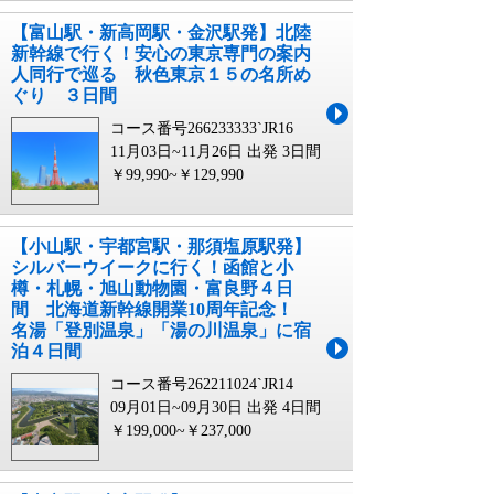
【富山駅・新高岡駅・金沢駅発】北陸
新幹線で行く！安心の東京専門の案内
人同行で巡る 秋色東京１５の名所め
ぐり ３日間
コース番号266233333`JR16
11月03日~11月26日 出発
3日間
￥99,990~￥129,990
【小山駅・宇都宮駅・那須塩原駅発】
シルバーウイークに行く！函館と小
樽・札幌・旭山動物園・富良野４日
間 北海道新幹線開業10周年記念！
名湯「登別温泉」「湯の川温泉」に宿
泊４日間
コース番号262211024`JR14
09月01日~09月30日 出発
4日間
￥199,000~￥237,000