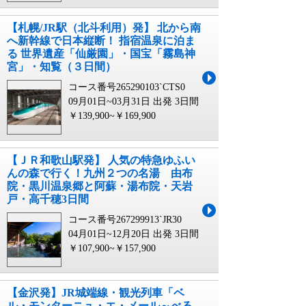
【札幌/JR駅（北斗利用）発】 北から南
へ新幹線で日本縦断！ 指宿温泉に泊ま
る 世界遺産「仙厳園」・国宝「霧島神
宮」・知覧（３日間）
コース番号265290103`CTS0
09月01日~03月31日 出発
3日間
￥139,900~￥169,900
【ＪＲ和歌山駅発】 人気の特急ゆふい
んの森で行く！九州２つの名湯 由布
院・黒川温泉郷と阿蘇・湯布院・天岩
戸・高千穂3日間
コース番号267299913`JR30
04月01日~12月20日 出発
3日間
￥107,900~￥157,900
【金沢発】JR城端線・観光列車「ベ
ル・モンターニュ・エ・メール～べる