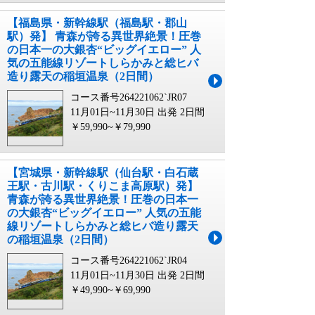
【福島県・新幹線駅（福島駅・郡山
駅）発】 青森が誇る異世界絶景！圧巻
の日本一の大銀杏“ビッグイエロー” 人
気の五能線リゾートしらかみと総ヒバ
造り露天の稲垣温泉（2日間）
コース番号264221062`JR07
11月01日~11月30日 出発
2日間
￥59,990~￥79,990
【宮城県・新幹線駅（仙台駅・白石蔵
王駅・古川駅・くりこま高原駅）発】
青森が誇る異世界絶景！圧巻の日本一
の大銀杏“ビッグイエロー” 人気の五能
線リゾートしらかみと総ヒバ造り露天
の稲垣温泉（2日間）
コース番号264221062`JR04
11月01日~11月30日 出発
2日間
￥49,990~￥69,990