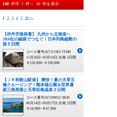
おすすめ順
148
件中
1
件～
30
件を表示
料金が安い順
月
日～
1
2
3
4
5
次へ
料金が高い順
月
日
【伊丹空港発着】 九州から北海道へ
JR6社の線路でつなぐ！日本列島縦断の
旅５日間
コース番号267311965`ITM0
11月20日~03月19日 出発
5日間
￥220,000~￥330,000
【ＪＲ和歌山駅発】 爽快！夏の天草五
橋クルージング！熊本城公園＆世界遺
産三角西港と天草松島温泉２日間
コース番号267299052`JR30
06月14日~09月27日 出発
2日間
￥54,900~￥67,900