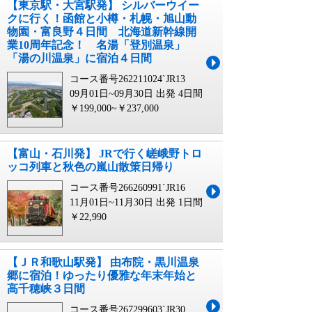
【東京駅・大宮駅発】 シルバーウイー
クに行く！函館と小樽・札幌・旭山動
物園・富良野４日間 北海道新幹線開
業10周年記念！ 名湯「登別温泉」
「湯の川温泉」に宿泊４日間
コース番号262211024`JR13
09月01日~09月30日 出発
4日間
￥199,000~￥237,000
【富山・石川発】 JRで行く嵯峨野トロ
ッコ列車と秋色の嵐山散策日帰り
コース番号266260991`JR16
11月01日~11月30日 出発
1日間
￥22,990
【ＪＲ和歌山駅発】 由布院・黒川温泉
郷に宿泊！ゆったり優雅な年末年始と
高千穂峡３日間
コース番号267299603`JR30