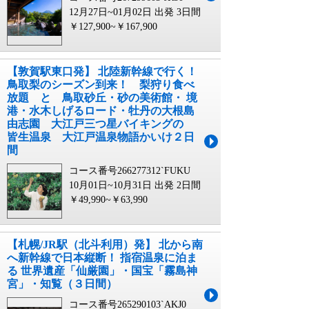
12月27日~01月02日 出発
3日間
￥127,900~￥167,900
【敦賀駅東口発】 北陸新幹線で行く！
鳥取梨のシーズン到来！ 梨狩り食べ
放題 と 鳥取砂丘・砂の美術館・ 境
港・水木しげるロード・牡丹の大根島
由志園 大江戸三つ星バイキングの
皆生温泉 大江戸温泉物語かいけ２日
間
コース番号266277312`FUKU
10月01日~10月31日 出発
2日間
￥49,990~￥63,990
【札幌/JR駅（北斗利用）発】 北から南
へ新幹線で日本縦断！ 指宿温泉に泊ま
る 世界遺産「仙厳園」・国宝「霧島神
宮」・知覧（３日間）
コース番号265290103`AKJ0