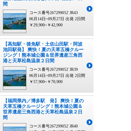
間
コース番号267299052`JR43
06月14日~09月27日 出発
2日間
￥29,900~￥42,900
【高知駅・後免駅・土佐山田駅・阿波
池田駅発】 爽快！夏の天草五橋クルー
ジング！熊本城公園＆世界遺産三角西
港と天草松島温泉２日間
コース番号267299052`JR39
06月14日~09月27日 出発
2日間
￥57,900~￥70,900
【福岡県内／博多駅 発】 爽快！夏の
天草五橋クルージング！熊本城公園＆
世界遺産三角西港と天草松島温泉２日
間
コース番号267299052`JR40