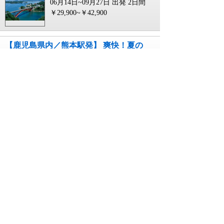
06月14日~09月27日 出発
2日間
￥29,900~￥42,900
【鹿児島県内／熊本駅発】 爽快！夏の
天草五橋クルージング！熊本城公園＆
世界遺産三角西港と天草松島温泉２日
間
コース番号267299052`JR46
06月14日~09月27日 出発
2日間
￥24,900~￥37,900
【大分県内／博多駅発】 爽快！夏の天
草五橋クルージング！熊本城公園＆世
界遺産三角西港と天草松島温泉２日間
コース番号267299052`JR44
06月14日~09月27日 出発
2日間
￥29,900~￥42,900