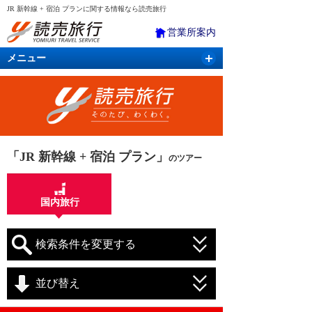
JR 新幹線 + 宿泊 プランに関する情報なら読売旅行
営業所案内
メニュー
国内旅行
バスツアー
海外旅行
クルーズ
航空・ＪＲ＋宿泊
航空券＆ホテル
「JR 新幹線 + 宿泊 プラン」
のツアー
国内旅行
検索条件を変更する
並び替え