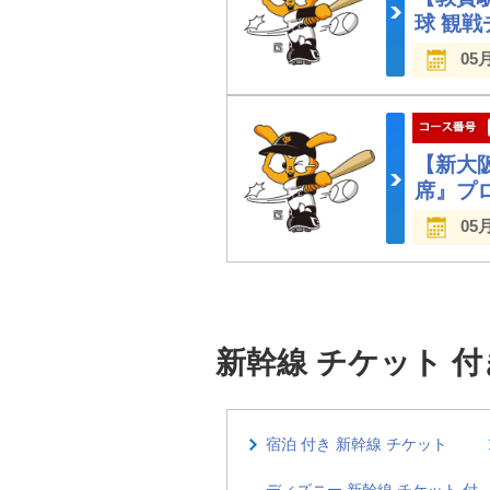
球 観
05
【新大
席』プ
05
新幹線 チケット 
宿泊 付き 新幹線 チケット
ディズニー 新幹線 チケット 付