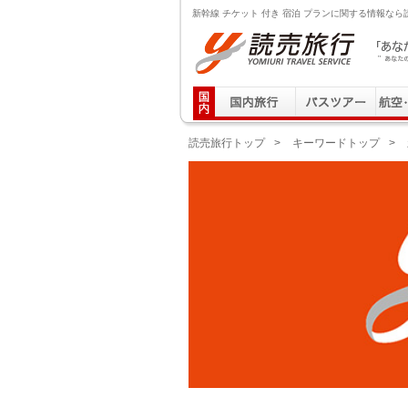
新幹線 チケット 付き 宿泊 プランに関する情報なら
読売旅行 「あなたの街から」旅にでる｜Yomiuri T
読売旅行トップ
>
キーワードトップ
>