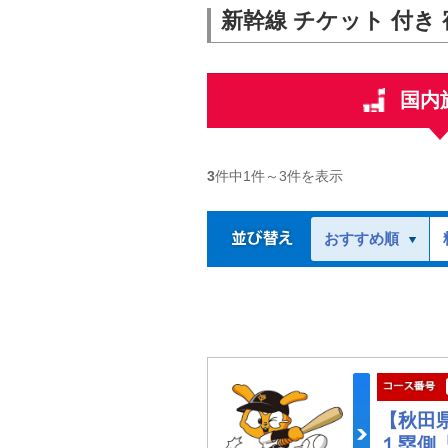
新幹線 チケット 付き 
国内
3
件中
1
件～
3
件を表示
おすすめ順
【秋田
１塁側