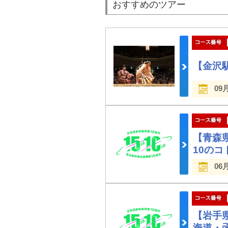
おすすめのツアー
【金沢
09
【青森
10のコ
06
【岩手
海道・