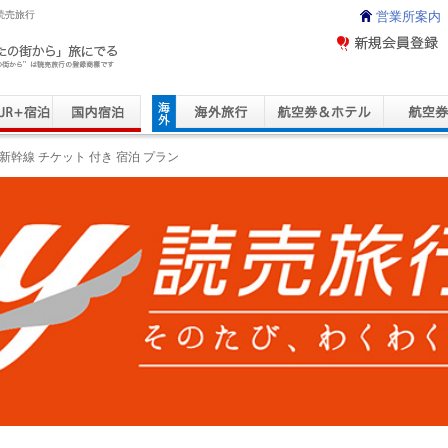
読売旅行
営業所案内
ravel Service
新幹線 チケット 付き 宿泊 プラン