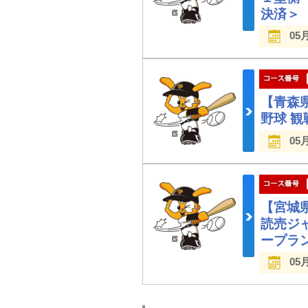
決済＞
05
【青森
野球 
05
【宮城
読売ジ
ープラ
05