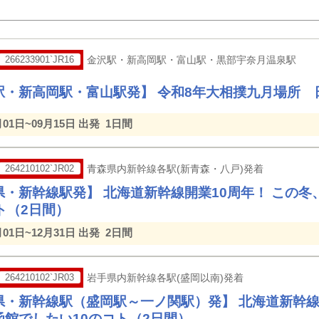
266233901`JR16
金沢駅・新高岡駅・富山駅・黒部宇奈月温泉駅
駅・新高岡駅・富山駅発】 令和8年大相撲九月場所 
月01日~09月15日 出発
1日間
264210102`JR02
青森県内新幹線各駅(新青森・八戸)発着
県・新幹線駅発】 北海道新幹線開業10周年！ この
ト（2日間）
月01日~12月31日 出発
2日間
264210102`JR03
岩手県内新幹線各駅(盛岡以南)発着
県・新幹線駅（盛岡駅～一ノ関駅）発】 北海道新幹線
函館でしたい10のコト（2日間）