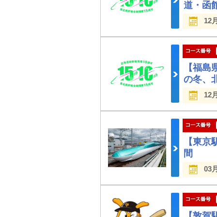
道・函
12
【福島
の冬、
12
【東京
間
03
【敦賀