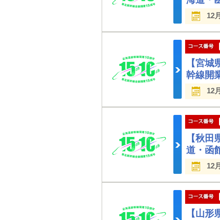
12
【宮城
幹線開
12
【秋田
道・函
12
【山形