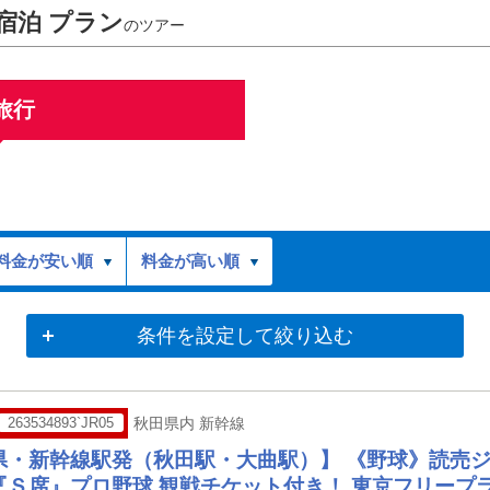
宿泊 プラン
のツアー
旅行
料金が安い順
料金が高い順
条件を設定して絞り込む
263534893`JR05
秋田県内 新幹線
県・新幹線駅発（秋田駅・大曲駅）】 《野球》読売
『Ｓ席』プロ野球 観戦チケット付き！ 東京フリープラ