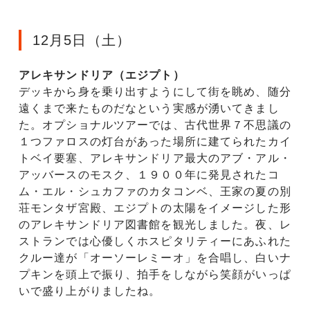
12月5日（土）
アレキサンドリア（エジプト）
デッキから身を乗り出すようにして街を眺め、随分
遠くまで来たものだなという実感が湧いてきまし
た。オプショナルツアーでは、古代世界７不思議の
１つファロスの灯台があった場所に建てられたカイ
トベイ要塞、アレキサンドリア最大のアブ・アル・
アッバースのモスク、１９００年に発見されたコ
ム・エル・シュカファのカタコンベ、王家の夏の別
荘モンタザ宮殿、エジプトの太陽をイメージした形
のアレキサンドリア図書館を観光しました。夜、レ
ストランでは心優しくホスピタリティーにあふれた
クルー達が「オーソーレミーオ」を合唱し、白いナ
プキンを頭上で振り、拍手をしながら笑顔がいっぱ
いで盛り上がりましたね。