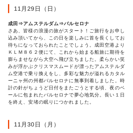
11月29日（日）
成田⇒アムステルダム⇒バルセロナ
さあ、皆様の浪漫の旅がスタート！ご旅行をお申し
込み頂いてから、この日を楽しみに首を長くしてお
待ちになっておられたことでしょう。成田空港より
ＫＬＭ８６２便にて、これから始まる船旅に期待を
膨らませながら大空へ飛び立ちました。柔らかい笑
みが浮かぶクリスマスムードが漂ったアムステルダ
ム空港で乗り換えをし、多彩な魅力が溢れるカタル
ーニャ州の州都バルセロナに無事到着しました。時
計の針がちょうど日付をまたごうとする頃、夜のベ
ールに包まれたバルセロナで夢心地気分。長い１日
を終え、安堵の眠りにつかれました。
11月30日（月）