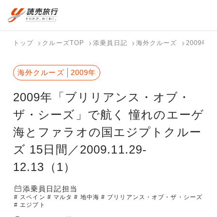
おまかせプラン
航空券+観光
国内旅行トップ
海外旅行トップ
トップ
クルーズTOP
添乗員日記
海外クルーズ
2009年
航空券+宿泊
フリーワード
バスツアー
海外特集か
個人旅行
テーマから
ダイナミッ
写真から探
ホテル・宿
海外クルーズ
2009年
を探す
ら探す
（ブーケ）
探す
クパッケー
す
を探す
検索する
こだわり条件を表示
を探す
ジを探す
2009年「ブリリアンス・オブ・
国内特集か
テーマから
写真から探
ら探す
探す
す
ザ・シーズ」で航く 憧れのエーゲ
海とファラオの国エジプトクルー
ズ 15日間／2009.11.29-
12.13（1）
添乗員日記担当
# スペイン
# マルタ
# 地中海
# ブリリアンス・オブ・ザ・シーズ
# エジプト