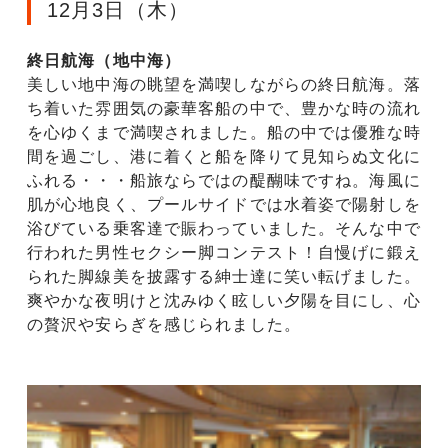
12月3日（木）
終日航海（地中海）
美しい地中海の眺望を満喫しながらの終日航海。落
ち着いた雰囲気の豪華客船の中で、豊かな時の流れ
を心ゆくまで満喫されました。船の中では優雅な時
間を過ごし、港に着くと船を降りて見知らぬ文化に
ふれる・・・船旅ならではの醍醐味ですね。海風に
肌が心地良く、プールサイドでは水着姿で陽射しを
浴びている乗客達で賑わっていました。そんな中で
行われた男性セクシー脚コンテスト！自慢げに鍛え
られた脚線美を披露する紳士達に笑い転げました。
爽やかな夜明けと沈みゆく眩しい夕陽を目にし、心
の贅沢や安らぎを感じられました。