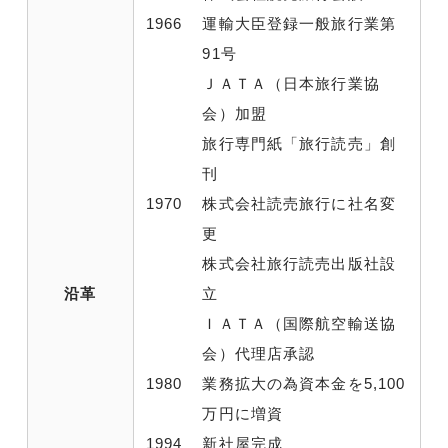
1966
運輸大臣登録一般旅行業第
91号
ＪＡＴＡ（日本旅行業協
会）加盟
旅行専門紙「旅行読売」創
刊
1970
株式会社読売旅行に社名変
更
株式会社旅行読売出版社設
沿革
立
ＩＡＴＡ（国際航空輸送協
会）代理店承認
1980
業務拡大の為資本金を5,100
万円に増資
1994
新社屋完成