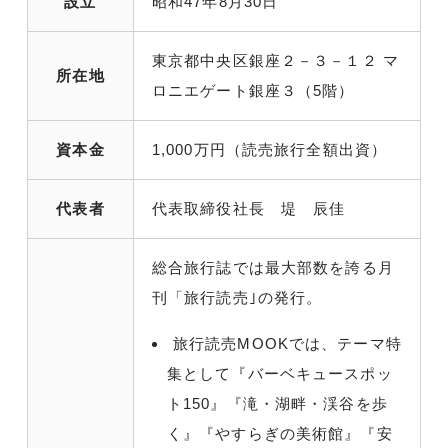
設立
昭和47年8月30日
東京都中央区銀座２－３－１２ マ
所在地
ロニエゲート銀座３（5階）
資本金
1,000万円（読売旅行全額出資）
代表者
代表取締役社長 堤 辰佳
総合旅行誌では最大部数を誇る月
刊「旅行読売｣の発行。
旅行読売MOOKでは、テーマ特
集として『バーベキュースポッ
ト150』『滝・湖畔・渓谷を歩
く』『やすらぎの美術館』『安