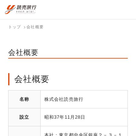
おまかせプラン
航空券+観光
国内旅行トップ
海外旅行トップ
トップ
会社概要
航空券+宿泊
フリーワード
国内旅行を
海外特集か
バスツアー
テーマから
個人旅行
ダイナミッ
探す
ら探す
を探す
探す
（ブーケ）
クパッケー
検索する
会社概要
を探す
ジを探す
ホテル・宿
国内特集か
テーマから
を探す
ら探す
探す
写真から探
会社概要
す
名称
株式会社読売旅行
設立
昭和37年11月28日
本社：東京都中央区銀座２－３－１