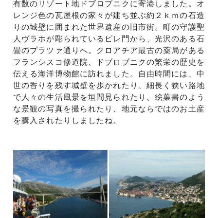
有数のリゾート地ドブロブニクに寄港しました。オ
レンジ色の瓦屋根の家々が建ち並ぶ約２ｋｍの石造
りの城壁に囲まれた世界遺産の旧市街。町の守護聖
人ヴラホが彫られているピレ門から、光沢のある石
畳のプラツァ通りへ。クロアチア最古の薬局がある
フランシスコ修道院、ドブロブニクの繁栄の歴史を
伝える海洋博物館に訪れました。自由時間には、中
世の香りを残す城壁を歩かれたり、細長く狭い路地
で人々の生活風景を垣間見られたり、絵葉書のよう
な景観の写真を撮られたり、地元ならではのお土産
を購入されたりしましたね。