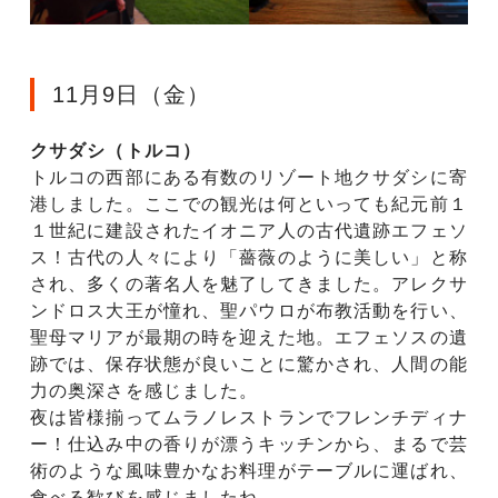
11月9日（金）
クサダシ（トルコ）
トルコの西部にある有数のリゾート地クサダシに寄
港しました。ここでの観光は何といっても紀元前１
１世紀に建設されたイオニア人の古代遺跡エフェソ
ス！古代の人々により「薔薇のように美しい」と称
され、多くの著名人を魅了してきました。アレクサ
ンドロス大王が憧れ、聖パウロが布教活動を行い、
聖母マリアが最期の時を迎えた地。エフェソスの遺
跡では、保存状態が良いことに驚かされ、人間の能
力の奥深さを感じました。
夜は皆様揃ってムラノレストランでフレンチディナ
ー！仕込み中の香りが漂うキッチンから、まるで芸
術のような風味豊かなお料理がテーブルに運ばれ、
食べる歓びを感じましたね。