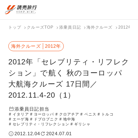
おまかせプラン
航空券+観光
国内旅行トップ
海外旅行トップ
トップ
クルーズTOP
添乗員日記
海外クルーズ
2012年
航空券+宿泊
フリーワード
バスツアー
海外特集か
個人旅行
テーマから
ダイナミッ
写真から探
ホテル・宿
海外クルーズ
2012年
を探す
ら探す
（ブーケ）
探す
クパッケー
す
を探す
検索する
こだわり条件を表示
を探す
ジを探す
2012年「セレブリティ・リフレク
国内特集か
テーマから
写真から探
ら探す
探す
す
ション」で航く 秋のヨーロッパ
大航海クルーズ 17日間／
2012.11.4-20（1）
添乗員日記担当
# イタリア
# ヨーロッパ
# クロアチア
# ベニス
# トルコ
# エーゲ海
# ドブロブニク
# 地中海
# セレブリティ・リフレクション
# ギリシャ
2012.12.04
2024.07.01