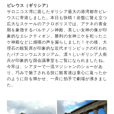
ピレウス（ギリシア）
サロニコス湾に面したギリシア最大の港湾都市ピレ
ウスに寄港しました。本日も快晴！岩盤に聳え立つ
広大なスケールのアクロポリスでは、アテネの黄金
期を象徴するパルテノン神殿、美しい女神の像が印
象的なエレクティオン、勝利の女神ニケを祀ったニ
ケ神殿などに感嘆の声を漏らしました！その後、大
理石の観覧席が印象的な近代オリンピックの行われ
たパナコシウムスタジアム、凛々しいギリシア人衛
兵が印象的な国会議事堂もご覧になられましたね。
今宵は、シアターで一流マジシャンのショーがあ
り、巧みで魅了される技に観客達は童心に返ったか
のように目を輝かせ、一斉に拍手で劇場が沸きまし
た。