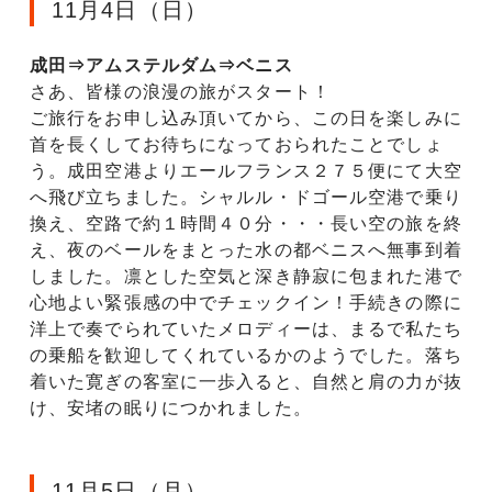
11月4日（日）
成田⇒アムステルダム⇒ベニス
さあ、皆様の浪漫の旅がスタート！
ご旅行をお申し込み頂いてから、この日を楽しみに
首を長くしてお待ちになっておられたことでしょ
う。成田空港よりエールフランス２７５便にて大空
へ飛び立ちました。シャルル・ドゴール空港で乗り
換え、空路で約１時間４０分・・・長い空の旅を終
え、夜のベールをまとった水の都ベニスへ無事到着
しました。凛とした空気と深き静寂に包まれた港で
心地よい緊張感の中でチェックイン！手続きの際に
洋上で奏でられていたメロディーは、まるで私たち
の乗船を歓迎してくれているかのようでした。落ち
着いた寛ぎの客室に一歩入ると、自然と肩の力が抜
け、安堵の眠りにつかれました。
11月5日（月）