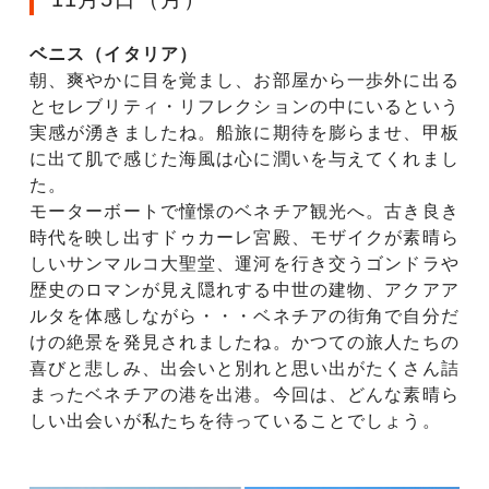
ベニス（イタリア）
朝、爽やかに目を覚まし、お部屋から一歩外に出る
とセレブリティ・リフレクションの中にいるという
実感が湧きましたね。船旅に期待を膨らませ、甲板
に出て肌で感じた海風は心に潤いを与えてくれまし
た。
モーターボートで憧憬のベネチア観光へ。古き良き
時代を映し出すドゥカーレ宮殿、モザイクが素晴ら
しいサンマルコ大聖堂、運河を行き交うゴンドラや
歴史のロマンが見え隠れする中世の建物、アクアア
ルタを体感しながら・・・ベネチアの街角で自分だ
けの絶景を発見されましたね。かつての旅人たちの
喜びと悲しみ、出会いと別れと思い出がたくさん詰
まったベネチアの港を出港。今回は、どんな素晴ら
しい出会いが私たちを待っていることでしょう。