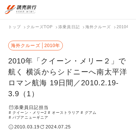
おまかせプラン
航空券+観光
国内旅行トップ
海外旅行トップ
トップ
クルーズTOP
添乗員日記
海外クルーズ
2010年
航空券+宿泊
フリーワード
バスツアー
海外特集か
個人旅行
テーマから
ダイナミッ
写真から探
ホテル・宿
海外クルーズ
2010年
を探す
ら探す
（ブーケ）
探す
クパッケー
す
を探す
検索する
こだわり条件を表示
を探す
ジを探す
2010年「クイーン・メリー２」で
国内特集か
テーマから
写真から探
ら探す
探す
す
航く 横浜からシドニーへ南太平洋
ロマン航海 19日間／2010.2.19-
3.9（1）
添乗員日記担当
# クイーン・メリー2
# オーストラリア
# グアム
# パプアニューギニア
2010.03.19
2024.07.25