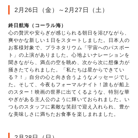
2月26日（金）～2月27日（土）
終日航海（コーラル海）
心の贅沢や安らぎが感じられる朝日を浴びながら、
爽やかな新しい１日をスタートしました。日本人の
お客様対象で、プラネタリウム「宇宙へのパスポー
ト」の上演がありました。心地よいナレーションを
聞きながら、満点の空を眺め、次から次に想像力が
掻きたてられました。「私たちは星からできてい
る？！」自分の心と向き合うようなメッセージでし
た。そして、今夜もフォーマルナイト！誰もが船上
のスター！映画の世界に出てくるような、特別な華
やぎがある主人公のように輝いておられました。い
つものスタッフに素敵な笑顔で迎え入れられ、豊か
な美味しさに満ちたお食事を楽しまれました。
2月28日（日）