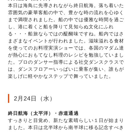
本日は海鳥に先導されながら終日航海。落ち着いた
雰囲気の豪華客船の中で、豊かな時の流れを心ゆく
まで満喫されました。船の中では優雅な時間を過ご
し、港に着くと船を降りて見知らぬ文化にふれ
る・・・船旅ならではの醍醐味ですね。船内ではさ
まざまなイベントが行われました。滋味溢れる食材
を使ってのお料理実演ショーでは、各国のマダム達
が熱心におもてなし料理のレシピを勉強していまし
た。プロのダンサー指導による社交ダンスクラスで
は、ダンスフロアーいっぱいに乗客が集い、誰もが
楽しげに軽やかなステップで舞っていました。
2月24日（水）
終日航海（太平洋）・赤道通過
すっきりと目覚め、新たな素晴らしい１日が始まり
ました。本日は北半球から南半球に移る記念すべき