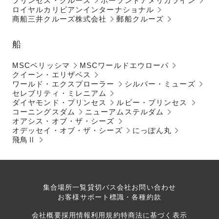
プリンセス・クルーズ
ホーランドアメリカライン
ロイヤルカリビアンインターナショナル
商船三井クルーズ株式会社
郵船クルーズ
船
MSCベリッシマ
MSCワールドエウローパ
クイーン・エリザベス
ワールド・エクスプローラー
シルバー・ミューズ
セレブリティ・ミレニアム
ダイヤモンド・プリンセス
ルビー・プリンセス
コーニングスダム
ニューアムステルダム
オアシス・オブ・ザ・シーズ
オデッセイ・オブ・ザ・シーズ
にっぽん丸
飛鳥Ⅱ
集合場所一覧
貸切バス会社
お問い合わせ
お客様サポート
標識・各種約款
会社概要
採用情報
利用規約
特商法に基づく表示