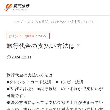
おまかせプラン
航空券+観光
国内旅行トップ
海外旅行トップ
トップ
よくある質問
お支払い・領収書について
旅行代
航空券+宿泊
フリーワード
バスツアー
海外特集か
個人旅行
テーマから
ダイナミッ
写真から探
ホテル・宿
お支払い・領収書について
を探す
ら探す
（ブーケ）
探す
クパッケー
す
を探す
検索する
こだわり条件を表示
を探す
ジを探す
旅行代金の支払い方法は？
国内特集か
テーマから
写真から探
ら探す
探す
す
2024.12.11
旅行代金の支払い方法は
■クレジットカード決済 ■コンビニ決済
■PayPay決済 ■銀行振込 のいずれかで支払いが
可能です。
※決済方法によっては支払金額の上限が決まってい
るため、旅行代金によっては対応できない支払い方