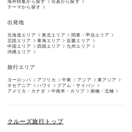
海外特集から探す
写真から探す
テーマから探す
出発地
北海道エリア
東北エリア
関東・甲信エリア
北陸エリア
東海エリア
近畿エリア
中国エリア
四国エリア
九州エリア
沖縄エリア
旅行エリア
ヨーロッパ
アフリカ
中東
アジア
東アジア
オセアニア
ハワイ
グアム・サイパン
アメリカ・カナダ
中南米・カリブ
南極・北極
クルーズ旅行トップ