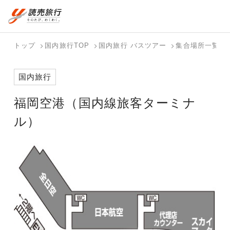
おまかせプラン
航空券+観光
国内旅行トップ
海外旅行トップ
トップ
国内旅行TOP
国内旅行 バスツアー
集合場所一覧
航空券+宿泊
フリーワード
バスツアー
海外特集か
個人旅行
テーマから
ダイナミッ
写真から探
ホテル・宿
国内旅行
を探す
ら探す
（ブーケ）
探す
クパッケー
す
を探す
検索する
こだわり条件を表示
を探す
ジを探す
福岡空港（国内線旅客ターミナ
国内特集か
テーマから
写真から探
ら探す
探す
す
ル）