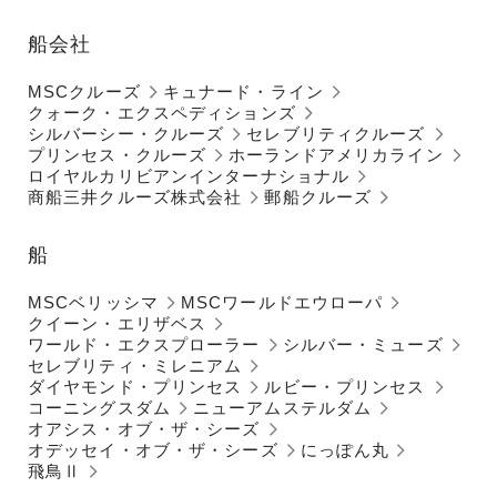
船会社
MSCクルーズ
キュナード・ライン
クォーク・エクスペディションズ
シルバーシー・クルーズ
セレブリティクルーズ
プリンセス・クルーズ
ホーランドアメリカライン
ロイヤルカリビアンインターナショナル
商船三井クルーズ株式会社
郵船クルーズ
船
MSCベリッシマ
MSCワールドエウローパ
クイーン・エリザベス
ワールド・エクスプローラー
シルバー・ミューズ
セレブリティ・ミレニアム
ダイヤモンド・プリンセス
ルビー・プリンセス
コーニングスダム
ニューアムステルダム
オアシス・オブ・ザ・シーズ
オデッセイ・オブ・ザ・シーズ
にっぽん丸
飛鳥Ⅱ