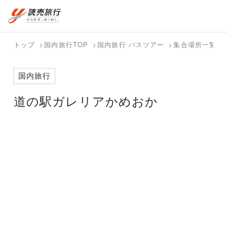
おまかせプラン
航空券+観光
国内旅行トップ
海外旅行トップ
トップ
国内旅行TOP
国内旅行 バスツアー
集合場所一覧
航空券+宿泊
フリーワード
バスツアー
海外特集か
個人旅行
テーマから
ダイナミッ
写真から探
ホテル・宿
国内旅行
を探す
ら探す
（ブーケ）
探す
クパッケー
す
を探す
検索する
こだわり条件を表示
を探す
ジを探す
道の駅ガレリアかめおか
国内特集か
テーマから
写真から探
ら探す
探す
す