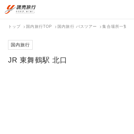
おまかせプラン
航空券+観光
国内旅行トップ
海外旅行トップ
トップ
国内旅行TOP
国内旅行 バスツアー
集合場所一覧
航空券+宿泊
フリーワード
バスツアー
海外特集か
個人旅行
テーマから
ダイナミッ
写真から探
ホテル・宿
国内旅行
を探す
ら探す
（ブーケ）
探す
クパッケー
す
を探す
検索する
こだわり条件を表示
を探す
ジを探す
JR 東舞鶴駅 北口
国内特集か
テーマから
写真から探
ら探す
探す
す