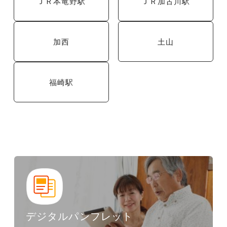
ＪＲ本竜野駅
ＪＲ加古川駅
加西
土山
福崎駅
デジタルパンフレット