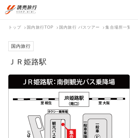
おまかせプラン
航空券+観光
国内旅行トップ
海外旅行トップ
トップ
国内旅行TOP
国内旅行 バスツアー
集合場所一覧
航空券+宿泊
フリーワード
バスツアー
海外特集か
個人旅行
テーマから
ダイナミッ
写真から探
ホテル・宿
国内旅行
を探す
ら探す
（ブーケ）
探す
クパッケー
す
を探す
検索する
こだわり条件を表示
を探す
ジを探す
ＪＲ姫路駅
国内特集か
テーマから
写真から探
ら探す
探す
す