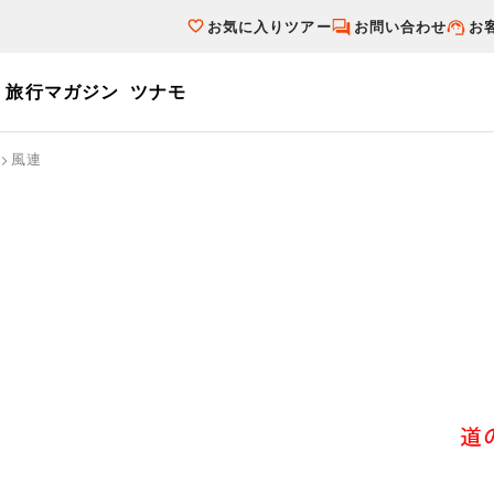
お気に入りツアー
お問い合わせ
お
旅行マガジン
ツナモ
ーワード
風連
個人旅行（ブーケ）を探す
テーマから探す
ダイナミックパ
写真から探す
テーマから探す
写真から探す