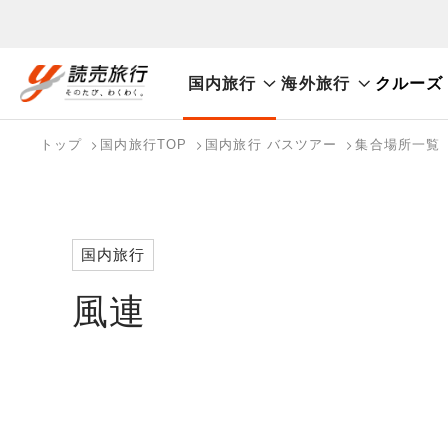
国内旅行
海外旅行
クルーズ
おまかせプラン
航空券+観光
航空券+宿泊
フリ
国内旅行トップ
海外旅行トップ
トップ
国内旅行TOP
国内旅行 バスツアー
集合場所一覧
バスツアーを探す
海外特集から探す
検索する
こだわり条件を表示
国内特集から探す
国内旅行
風連