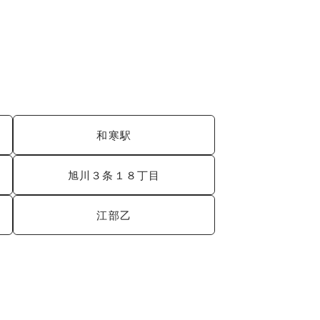
和寒駅
旭川３条１８丁目
江部乙