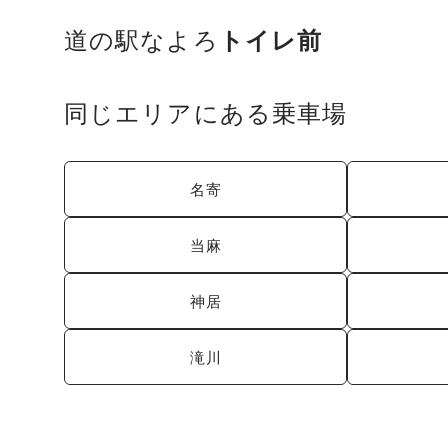
道の駅なよろ
トイレ前
同じエリアにある乗車場
名寄
当麻
神居
滝川