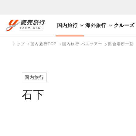
国内旅行
海外旅行
クルーズ
おまかせプラン
航空券+観光
航空券+宿泊
フリ
国内旅行トップ
海外旅行トップ
トップ
国内旅行TOP
国内旅行 バスツアー
集合場所一覧
バスツアーを探す
海外特集から探す
検索する
こだわり条件を表示
国内特集から探す
国内旅行
石下