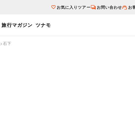
お気に入りツアー
お問い合わせ
お
旅行マガジン
ツナモ
ーワード
石下
個人旅行（ブーケ）を探す
テーマから探す
ダイナミックパ
写真から探す
テーマから探す
写真から探す