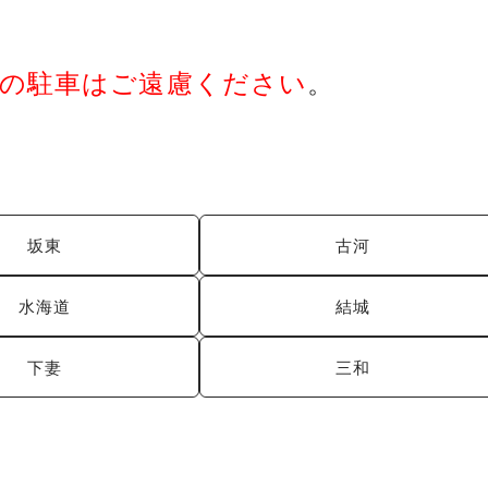
への駐車はご遠慮ください
。
坂東
古河
水海道
結城
下妻
三和