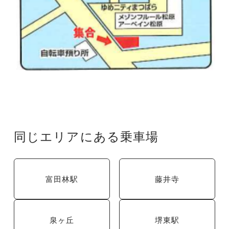
同じエリアにある乗車場
富田林駅
藤井寺
泉ヶ丘
堺東駅