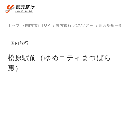
おまかせプラン
航空券+観光
国内旅行トップ
海外旅行トップ
トップ
国内旅行TOP
国内旅行 バスツアー
集合場所一覧
航空券+宿泊
フリーワード
バスツアー
海外特集か
個人旅行
テーマから
ダイナミッ
写真から探
ホテル・宿
国内旅行
を探す
ら探す
（ブーケ）
探す
クパッケー
す
を探す
検索する
こだわり条件を表示
を探す
ジを探す
松原駅前（ゆめニティまつばら
国内特集か
テーマから
写真から探
ら探す
探す
す
裏）