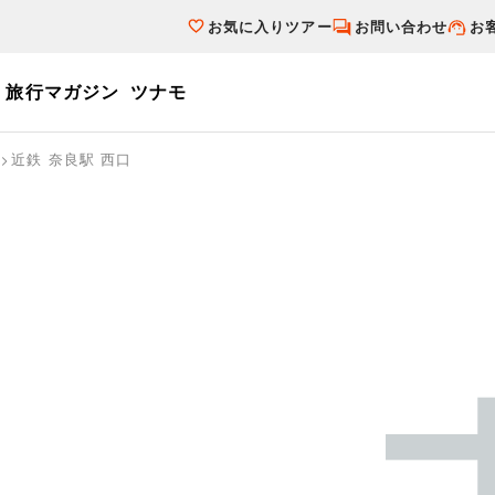
お気に入りツアー
お問い合わせ
お
旅行マガジン
ツナモ
ーワード
近鉄 奈良駅 西口
個人旅行（ブーケ）を探す
テーマから探す
ダイナミックパ
写真から探す
テーマから探す
写真から探す