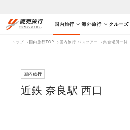
国内旅行
海外旅行
クルーズ
おまかせプラン
航空券+観光
航空券+宿泊
フリ
国内旅行トップ
海外旅行トップ
トップ
国内旅行TOP
国内旅行 バスツアー
集合場所一覧
バスツアーを探す
海外特集から探す
検索する
こだわり条件を表示
国内特集から探す
国内旅行
近鉄 奈良駅 西口