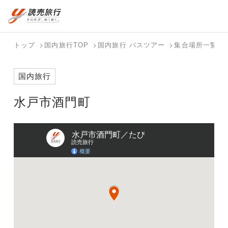
おまかせプラン
航空券+観光
国内旅行トップ
海外旅行トップ
トップ
国内旅行TOP
国内旅行 バスツアー
集合場所一覧
航空券+宿泊
フリーワード
バスツアー
海外特集か
個人旅行
テーマから
ダイナミッ
写真から探
ホテル・宿
国内旅行
を探す
ら探す
（ブーケ）
探す
クパッケー
す
を探す
検索する
こだわり条件を表示
を探す
ジを探す
水戸市酒門町
国内特集か
テーマから
写真から探
ら探す
探す
す