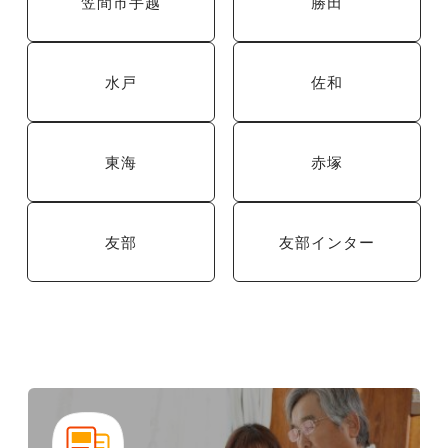
笠間市手越
勝田
水戸
佐和
東海
赤塚
友部
友部インター