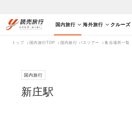
国内旅行
海外旅行
クルーズ
おまかせプラン
航空券+観光
航空券+宿泊
フリ
国内旅行トップ
海外旅行トップ
トップ
国内旅行TOP
国内旅行 バスツアー
集合場所一覧
バスツアーを探す
海外特集から探す
検索する
こだわり条件を表示
国内特集から探す
国内旅行
新庄駅