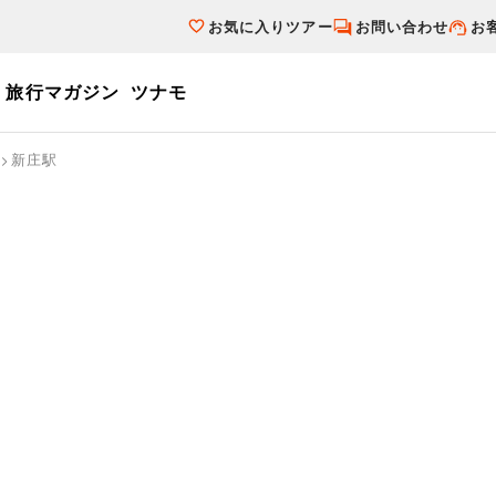
お気に入りツアー
お問い合わせ
お
旅行マガジン
ツナモ
ーワード
新庄駅
個人旅行（ブーケ）を探す
テーマから探す
ダイナミックパ
写真から探す
テーマから探す
写真から探す