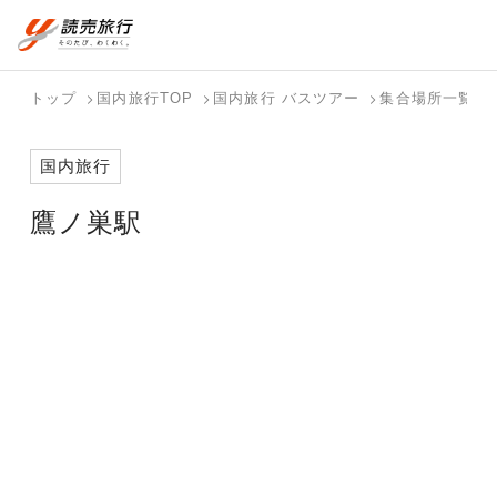
おまかせプラン
航空券+観光
国内旅行トップ
海外旅行トップ
トップ
国内旅行TOP
国内旅行 バスツアー
集合場所一覧
航空券+宿泊
フリーワード
バスツアー
海外特集か
個人旅行
テーマから
ダイナミッ
写真から探
ホテル・宿
国内旅行
を探す
ら探す
（ブーケ）
探す
クパッケー
す
を探す
検索する
こだわり条件を表示
を探す
ジを探す
鷹ノ巣駅
国内特集か
テーマから
写真から探
ら探す
探す
す