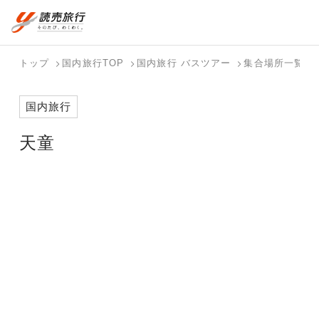
おまかせプラン
航空券+観光
国内旅行トップ
海外旅行トップ
トップ
国内旅行TOP
国内旅行 バスツアー
集合場所一覧
航空券+宿泊
フリーワード
バスツアー
海外特集か
個人旅行
テーマから
ダイナミッ
写真から探
ホテル・宿
国内旅行
を探す
ら探す
（ブーケ）
探す
クパッケー
す
を探す
検索する
こだわり条件を表示
を探す
ジを探す
天童
国内特集か
テーマから
写真から探
ら探す
探す
す