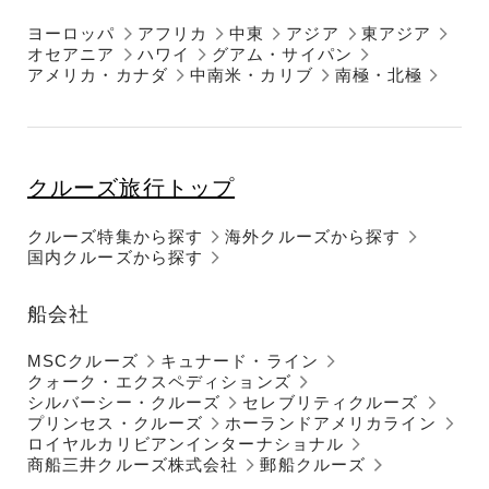
ヨーロッパ
アフリカ
中東
アジア
東アジア
オセアニア
ハワイ
グアム・サイパン
アメリカ・カナダ
中南米・カリブ
南極・北極
クルーズ旅行トップ
クルーズ特集から探す
海外クルーズから探す
国内クルーズから探す
船会社
MSCクルーズ
キュナード・ライン
クォーク・エクスペディションズ
シルバーシー・クルーズ
セレブリティクルーズ
プリンセス・クルーズ
ホーランドアメリカライン
ロイヤルカリビアンインターナショナル
商船三井クルーズ株式会社
郵船クルーズ