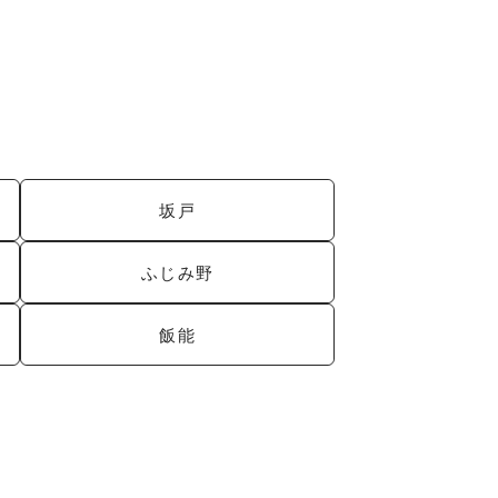
坂戸
ふじみ野
飯能