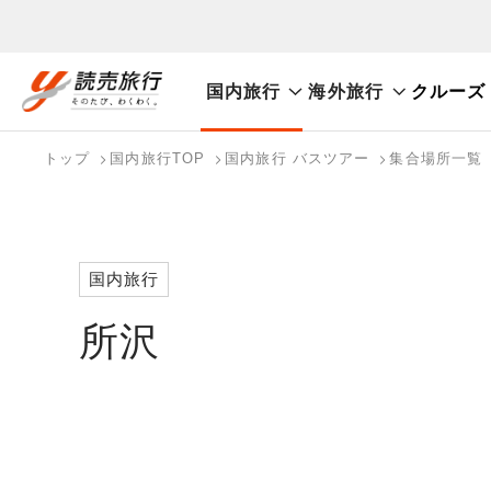
国内旅行
海外旅行
クルーズ
おまかせプラン
航空券+観光
航空券+宿泊
フリ
国内旅行トップ
海外旅行トップ
トップ
国内旅行TOP
国内旅行 バスツアー
集合場所一覧
バスツアーを探す
海外特集から探す
検索する
こだわり条件を表示
国内特集から探す
国内旅行
所沢