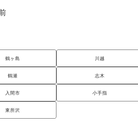
前
鶴ヶ島
川越
鶴瀬
志木
入間市
小手指
東所沢