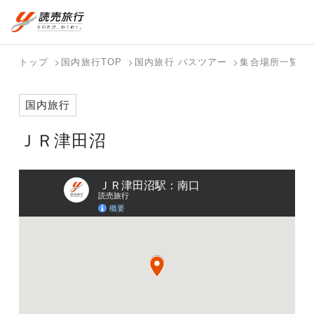
おまかせプラン
航空券+観光
国内旅行トップ
海外旅行トップ
トップ
国内旅行TOP
国内旅行 バスツアー
集合場所一覧
航空券+宿泊
フリーワード
バスツアー
海外特集か
個人旅行
テーマから
ダイナミッ
写真から探
ホテル・宿
国内旅行
を探す
ら探す
（ブーケ）
探す
クパッケー
す
を探す
検索する
こだわり条件を表示
を探す
ジを探す
ＪＲ津田沼
国内特集か
テーマから
写真から探
ら探す
探す
す