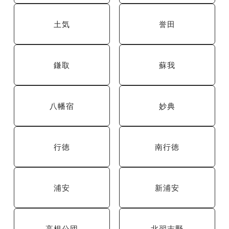
土気
誉田
鎌取
蘇我
八幡宿
妙典
行徳
南行徳
浦安
新浦安
高根公団
北習志野