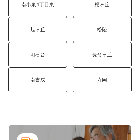
南小泉4丁目東
桜ヶ丘
旭ヶ丘
松陵
明石台
長命ヶ丘
南吉成
寺岡