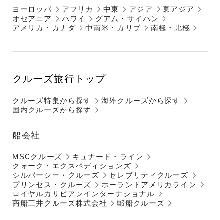
ヨーロッパ
アフリカ
中東
アジア
東アジア
オセアニア
ハワイ
グアム・サイパン
アメリカ・カナダ
中南米・カリブ
南極・北極
クルーズ旅行トップ
クルーズ特集から探す
海外クルーズから探す
国内クルーズから探す
船会社
MSCクルーズ
キュナード・ライン
クォーク・エクスペディションズ
シルバーシー・クルーズ
セレブリティクルーズ
プリンセス・クルーズ
ホーランドアメリカライン
ロイヤルカリビアンインターナショナル
商船三井クルーズ株式会社
郵船クルーズ