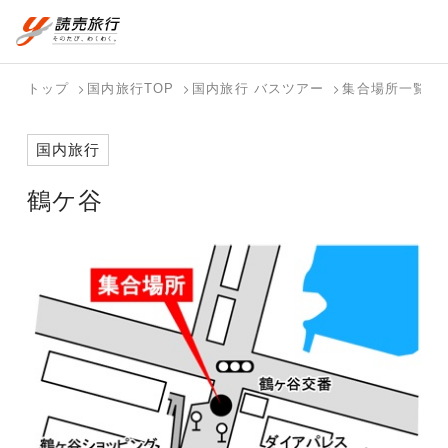
おまかせプラン
航空券+観光
国内旅行トップ
海外旅行トップ
トップ
国内旅行TOP
国内旅行 バスツアー
集合場所一覧
航空券+宿泊
フリーワード
バスツアー
海外特集か
個人旅行
テーマから
ダイナミッ
写真から探
ホテル・宿
国内旅行
を探す
ら探す
（ブーケ）
探す
クパッケー
す
を探す
検索する
こだわり条件を表示
を探す
ジを探す
鶴ケ谷
国内特集か
テーマから
写真から探
ら探す
探す
す