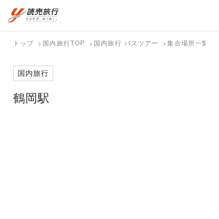
おまかせプラン
航空券+観光
国内旅行トップ
海外旅行トップ
トップ
国内旅行TOP
国内旅行 バスツアー
集合場所一覧
航空券+宿泊
フリーワード
バスツアー
海外特集か
個人旅行
テーマから
ダイナミッ
写真から探
ホテル・宿
国内旅行
を探す
ら探す
（ブーケ）
探す
クパッケー
す
を探す
検索する
こだわり条件を表示
を探す
ジを探す
鶴岡駅
国内特集か
テーマから
写真から探
ら探す
探す
す