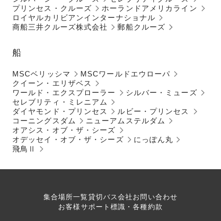
プリンセス・クルーズ
ホーランドアメリカライン
ロイヤルカリビアンインターナショナル
商船三井クルーズ株式会社
郵船クルーズ
船
MSCベリッシマ
MSCワールドエウローパ
クイーン・エリザベス
ワールド・エクスプローラー
シルバー・ミューズ
セレブリティ・ミレニアム
ダイヤモンド・プリンセス
ルビー・プリンセス
コーニングスダム
ニューアムステルダム
オアシス・オブ・ザ・シーズ
オデッセイ・オブ・ザ・シーズ
にっぽん丸
飛鳥Ⅱ
集合場所一覧
貸切バス会社
お問い合わせ
お客様サポート
標識・各種約款