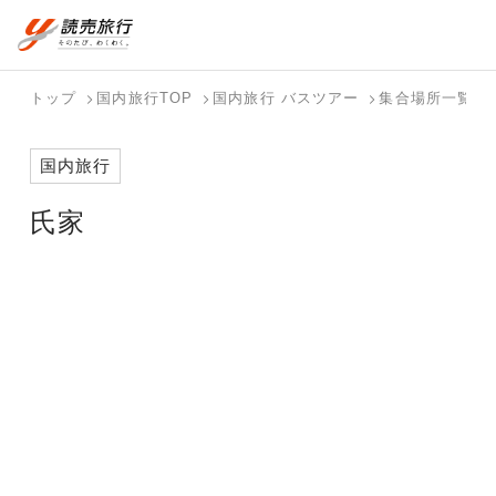
おまかせプラン
航空券+観光
国内旅行トップ
海外旅行トップ
トップ
国内旅行TOP
国内旅行 バスツアー
集合場所一覧
航空券+宿泊
フリーワード
バスツアー
海外特集か
個人旅行
テーマから
ダイナミッ
写真から探
ホテル・宿
国内旅行
を探す
ら探す
（ブーケ）
探す
クパッケー
す
を探す
検索する
こだわり条件を表示
を探す
ジを探す
氏家
国内特集か
テーマから
写真から探
ら探す
探す
す