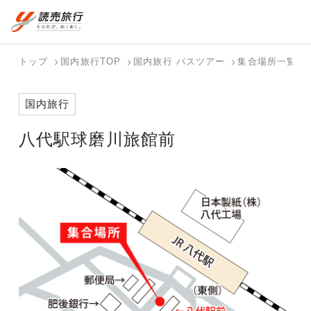
おまかせプラン
航空券+観光
国内旅行トップ
海外旅行トップ
トップ
国内旅行TOP
国内旅行 バスツアー
集合場所一覧
航空券+宿泊
フリーワード
バスツアー
海外特集か
個人旅行
テーマから
ダイナミッ
写真から探
ホテル・宿
国内旅行
を探す
ら探す
（ブーケ）
探す
クパッケー
す
を探す
検索する
こだわり条件を表示
を探す
ジを探す
八代駅球磨川旅館前
国内特集か
テーマから
写真から探
ら探す
探す
す