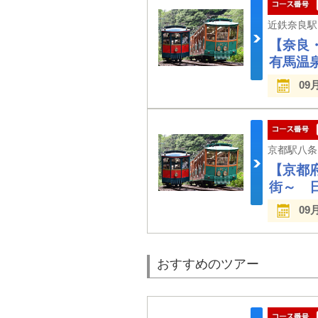
【奈良
有馬温
09
【京都
街～ 
09
おすすめのツアー