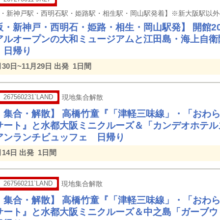
・新神戸・西明石・姫路・相生・岡山駅発】 開館20周
アルオープンの大和ミュージアムと江田島・海上自衛
）日帰り
月30日~11月29日 出発
1日間
267560231`LAND
現地集合解散
 集合・解散】 高橋竹童『「津軽三味線」・「おわ
サート』と水都大阪ミニクルーズ＆「カンデオホテル
アンランチビュッフェ 日帰り
月14日 出発
1日間
267560211`LAND
現地集合解散
 集合・解散】 高橋竹童『「津軽三味線」・「おわ
サート』と水都大阪ミニクルーズ＆中之島「ガーブウ