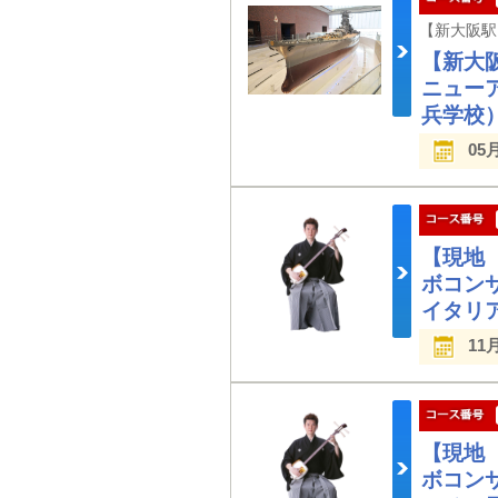
【新大阪
ニュー
兵学校
05
【現地
ボコン
イタリ
11
【現地
ボコン