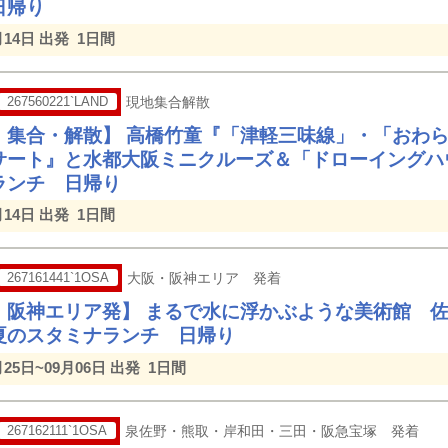
日帰り
月14日 出発
1日間
267560221`LAND
現地集合解散
 集合・解散】 高橋竹童『「津軽三味線」・「おわ
サート』と水都大阪ミニクルーズ＆「ドローイングハ
ランチ 日帰り
月14日 出発
1日間
267161441`1OSA
大阪・阪神エリア 発着
・阪神エリア発】 まるで水に浮かぶような美術館 佐
夏のスタミナランチ 日帰り
月25日~09月06日 出発
1日間
267162111`1OSA
泉佐野・熊取・岸和田・三田・阪急宝塚 発着