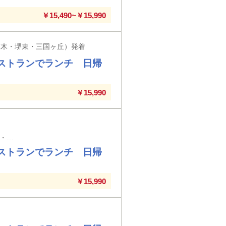
￥15,490~￥15,990
茨木・堺東・三国ヶ丘）発着
ストランでランチ 日帰
￥15,990
大阪府内（天王寺・梅田・枚方・寝屋川・高槻・茨木・堺東・三国ヶ丘・河内小阪・八尾）発着
ストランでランチ 日帰
￥15,990