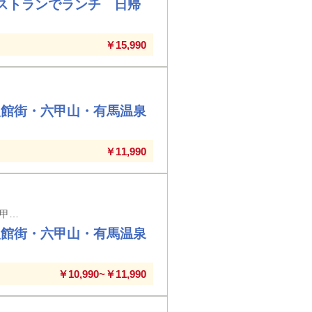
ストランでランチ 日帰
￥15,990
人館街・六甲山・有馬温泉
￥11,990
草津駅・大津駅・大津京駅・栗東駅・南草津駅・甲南・貴生川駅・水口・三雲駅・甲西駅・新旭駅・あどがわ・堅田駅・おごと温泉駅 発着
人館街・六甲山・有馬温泉
￥10,990~￥11,990