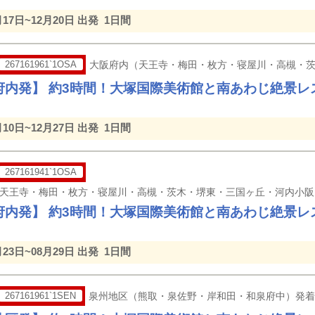
月17日~12月20日 出発
1日間
267161961`1OSA
大阪府内（天王寺・梅田・枚方・寝屋川・高槻・
府内発】 約3時間！大塚国際美術館と南あわじ絶景レ
月10日~12月27日 出発
1日間
267161941`1OSA
府内発】 約3時間！大塚国際美術館と南あわじ絶景レ
月23日~08月29日 出発
1日間
267161961`1SEN
泉州地区（熊取・泉佐野・岸和田・和泉府中）発着