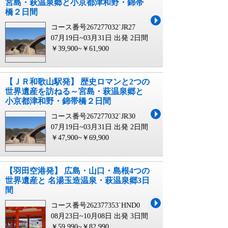
宮島・萩温泉郷と小京都津和野・錦帯
橋２日間
コース番号267277032`JR27
07月19日~03月31日 出発
2日間
￥39,900~￥61,900
【ＪＲ和歌山駅発】 歴史ロマンと2つの
世界遺産を訪ねる～宮島・萩温泉郷と
小京都津和野・錦帯橋２日間
コース番号267277032`JR30
07月19日~03月31日 出発
2日間
￥47,900~￥69,900
【羽田空港発】 広島・山口・島根4つの
世界遺産と 名湯玉造温泉・萩温泉郷3日
間
コース番号262377353`HND0
08月23日~10月08日 出発
3日間
￥59,990~￥82,990