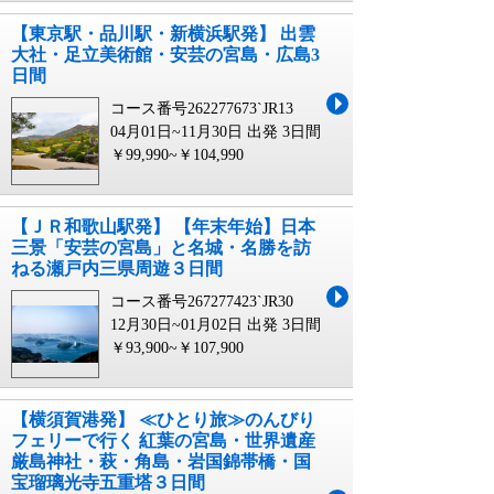
【東京駅・品川駅・新横浜駅発】 出雲
大社・足立美術館・安芸の宮島・広島3
日間
コース番号262277673`JR13
04月01日~11月30日 出発
3日間
￥99,990~￥104,990
【ＪＲ和歌山駅発】 【年末年始】日本
三景「安芸の宮島」と名城・名勝を訪
ねる瀬戸内三県周遊３日間
コース番号267277423`JR30
12月30日~01月02日 出発
3日間
￥93,900~￥107,900
【横須賀港発】 ≪ひとり旅≫のんびり
フェリーで行く 紅葉の宮島・世界遺産
厳島神社・萩・角島・岩国錦帯橋・国
宝瑠璃光寺五重塔３日間