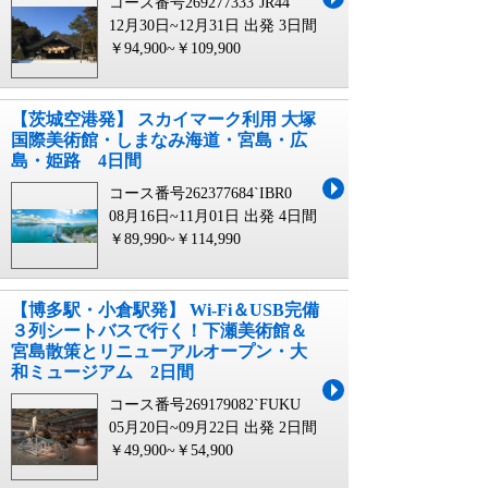
コース番号269277333`JR44
12月30日~12月31日 出発
3日間
￥94,900~￥109,900
【茨城空港発】 スカイマーク利用 大塚
国際美術館・しまなみ海道・宮島・広
島・姫路 4日間
コース番号262377684`IBR0
08月16日~11月01日 出発
4日間
￥89,990~￥114,990
【博多駅・小倉駅発】 Wi-Fi＆USB完備
３列シートバスで行く！下瀬美術館＆
宮島散策とリニューアルオープン・大
和ミュージアム 2日間
コース番号269179082`FUKU
05月20日~09月22日 出発
2日間
￥49,900~￥54,900