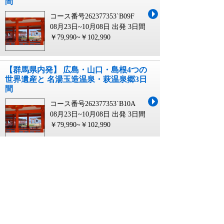
間
コース番号262377353`B09F
08月23日~10月08日 出発
3日間
￥79,990~￥102,990
【群馬県内発】 広島・山口・島根4つの
世界遺産と 名湯玉造温泉・萩温泉郷3日
間
コース番号262377353`B10A
08月23日~10月08日 出発
3日間
￥79,990~￥102,990
【明石・三宮ルート発】 日本三景「安
芸の宮島」と尾道千光寺公園＆港町・
呉 瀬戸内の旅２日間
コース番号267170192`3HYO
05月04日~09月21日 出発
2日間
￥24,990~￥26,990