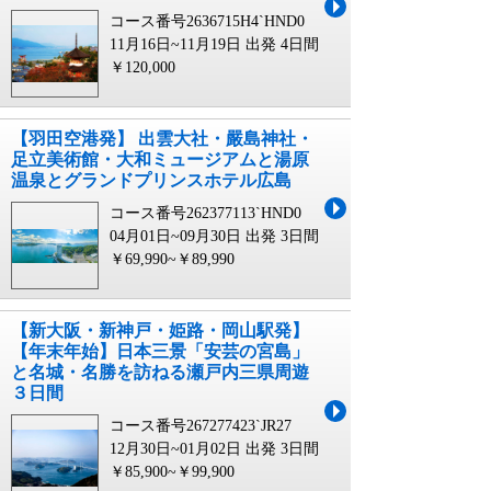
コース番号2636715H4`HND0
11月16日~11月19日 出発
4日間
￥120,000
【羽田空港発】 出雲大社・嚴島神社・
足立美術館・大和ミュージアムと湯原
温泉とグランドプリンスホテル広島
コース番号262377113`HND0
04月01日~09月30日 出発
3日間
￥69,990~￥89,990
【新大阪・新神戸・姫路・岡山駅発】
【年末年始】日本三景「安芸の宮島」
と名城・名勝を訪ねる瀬戸内三県周遊
３日間
コース番号267277423`JR27
12月30日~01月02日 出発
3日間
￥85,900~￥99,900