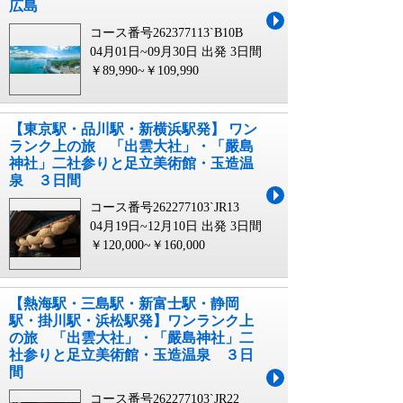
広島
コース番号262377113`B10B
04月01日~09月30日 出発
3日間
￥89,990~￥109,990
【東京駅・品川駅・新横浜駅発】 ワン
ランク上の旅 「出雲大社」・「嚴島
神社」二社参りと足立美術館・玉造温
泉 ３日間
コース番号262277103`JR13
04月19日~12月10日 出発
3日間
￥120,000~￥160,000
【熱海駅・三島駅・新富士駅・静岡
駅・掛川駅・浜松駅発】ワンランク上
の旅 「出雲大社」・「嚴島神社」二
社参りと足立美術館・玉造温泉 ３日
間
コース番号262277103`JR22