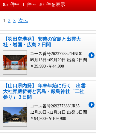
おすすめ順
85
件中
1
件～
30
件を表示
料金が安い順
月
日～
1
2
3
次へ
料金が高い順
月
日
【羽田空港発】 安芸の宮島と出雲大
社・岩国・広島２日間
コース番号262377832`HND0
09月13日~09月29日 出発
2日間
￥39,990~￥44,990
【山口県内発】 年末年始に行く 出雲
大社昇殿祈祷と宮島・嚴島神社「二社
参り」３日間
コース番号269277333`JR35
12月30日~12月31日 出発
3日間
￥94,900~￥109,900