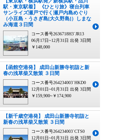
【東京駅・横浜駅発／新横浜駅・品川
駅・東京駅着】 《ひとり旅》寝台列車
サンライズ瀬戸で行く瀬戸内島めぐり
（小豆島・うさぎ島[大久野島]）しまな
み海道３日間
コース番号2636718H3`JR13
06月17日~12月31日 出発
3日間
￥148,000
【函館空港発】 成田山新勝寺初詣と新
春の浅草柴又散策 ３日間
コース番号264234003`HKD0
12月01日~01月31日 出発
3日間
￥159,900~￥174,900
【新千歳空港発】 成田山新勝寺初詣と
新春の浅草柴又散策 ３日間
コース番号264234003`CTS0
12月01日~01月31日 出発
3日間