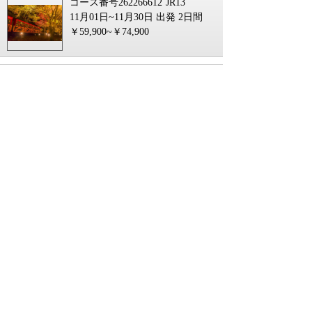
コース番号262266612`JR13
11月01日~11月30日 出発
2日間
￥59,900~￥74,900
【東京駅・品川駅・新横浜駅発】 伊勢
神宮外宮・内宮両宮参りと 豊臣家ゆか
りの長浜、徳川御三家の居城・名古屋
城 2日間
コース番号262244032`JR13
09月01日~10月31日 出発
2日間
￥49,990~￥52,990
【東京駅・横浜駅発／新横浜駅・品川
駅・東京駅着】 寝台特急「サンライズ
出雲」個室利用！ 神々をめぐる旅～
出雲大社昇殿祈祷・足立美術館・鳥取
砂丘・姫路４日間
コース番号262277194`JR13
04月22日~10月20日 出発
4日間