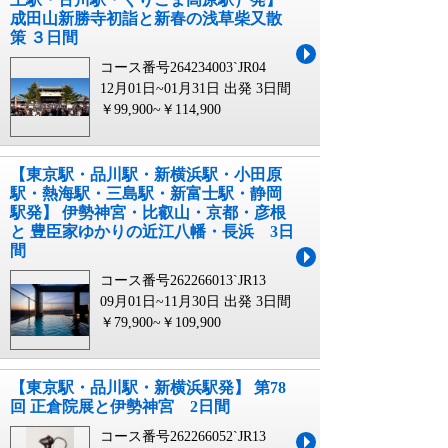
成田山新勝寺初詣と新春の浅草柴又散
策 ３日間
コース番号264234003`JR04
12月01日~01月31日 出発
3日間
￥99,900~￥114,900
【東京駅・品川駅・新横浜駅・小田原
駅・熱海駅・三島駅・新富士駅・静岡
駅発】 伊勢神宮・比叡山・京都・彦根
と 豊臣家ゆかりの近江八幡・長浜 3日
間
コース番号262266013`JR13
09月01日~11月30日 出発
3日間
￥79,900~￥109,900
【東京駅・品川駅・新横浜駅発】 第78
回 正倉院展と伊勢神宮 2日間
コース番号262266052`JR13