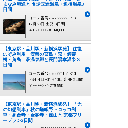
まなみ海道と 名湯玉造温泉・道後温泉3
日間
コース番号262288883`JR13
12月30日 出発
3日間
￥150,000~￥160,000
【東京駅・品川駅・新横浜駅発】 往復
のぞみ利用 安芸の宮島・萩・錦帯
橋・角島 萩温泉郷と長門湯本温泉３
日間
コース番号262277413`JR13
05月01日~01月10日 出発
3日間
￥99,990~￥279,990
【東京駅・品川駅・新横浜駅発】 「光
の幻想列車」秋の嵯峨野トロッコ列
車・高台寺・金閣寺・嵐山と 京都フリ
ープラン2日間