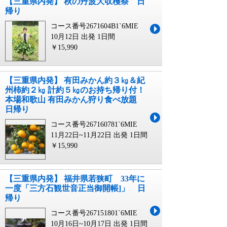
【三重県内発】 秋の丹波大収穫祭 日
帰り
コース番号2671604B1`6MIE
10月12日 出発
1日間
￥15,990
【三重県内発】 有田みかん約３㎏＆紀
州柿約２㎏ 計約５㎏のお持ち帰り付！
本場和歌山 有田みかん狩り食べ放題
日帰り
コース番号267160781`6MIE
11月22日~11月22日 出発
1日間
￥15,990
【三重県内発】 福井県若狭町 33年に
一度「三方石観世音正当御開帳]」 日
帰り
コース番号267151801`6MIE
10月16日~10月17日 出発
1日間