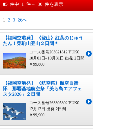
おすすめ順
85
件中
1
件～
30
件を表示
料金が安い順
月
日～
1
2
3
次へ
料金が高い順
月
日
【福岡空港発】 《登山》紅葉のじゅう
たん！栗駒山登山２日間＊
コース番号263621812`FUK0
10月01日~10月31日 出発
2日間
￥99,800
【福岡空港発】 《航空祭》航空自衛
隊 那覇基地航空祭「美ら島エアフェ
スタ2026」２日間
コース番号263305302`FUK0
12月12日 出発
2日間
￥99,900