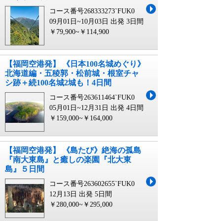
コース番号268333273`FUK0
09月01日~10月03日 出発
3日間
￥79,900~￥114,900
【福岡空港発】 《日本100名城めぐり》
北海道編・五稜郭・松前城・根室チャ
シ跡＋続100名城2城も！4日間
コース番号263611464`FUK0
05月01日~12月31日 出発
4日間
￥159,000~￥164,000
【福岡空港発】 《島たび》絶海の孤島
『南大東島』と癒しの楽園『北大東
島』５日間
コース番号263602655`FUK0
12月13日 出発
5日間
￥280,000~￥295,000