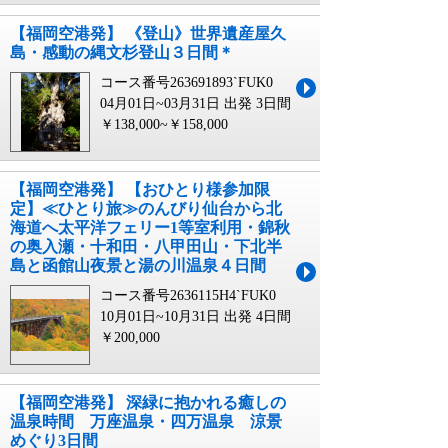
【福岡空港発】 《登山》世界遺産屋久
島・感動の縄文杉登山３日間＊
コース番号263691893`FUK0
04月01日~03月31日 出発
3日間
￥138,000~￥158,000
【福岡空港発】 【おひとり様参加限
定】≪ひとり旅≫のんびり仙台から北
海道へ太平洋フェリー1等室利用・錦秋
の奥入瀬・十和田・八甲田山・下北半
島と函館山夜景と湯の川温泉４日間
コース番号2636115H4`FUK0
10月01日~10月31日 出発
4日間
￥200,000
【福岡空港発】 深緑に抱かれる癒しの
温泉時間 万座温泉・四万温泉 涼景
めぐり3日間