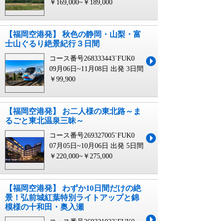
￥169,000~￥189,000
【福岡空港発】 秋色の静岡・山梨・富
士山ぐるり絶景紀行３日間
コース番号268333443`FUK0
09月06日~11月08日 出発
3日間
￥99,900
【福岡空港発】 お二人様の東北路～ま
るごと東北温泉三昧～
コース番号269327005`FUK0
07月05日~10月06日 出発
5日間
￥220,000~￥275,000
【福岡空港発】 わずか10日間だけの絶
景！弘前城紅葉特別ライトアップと錦
模様の十和田・奥入瀬