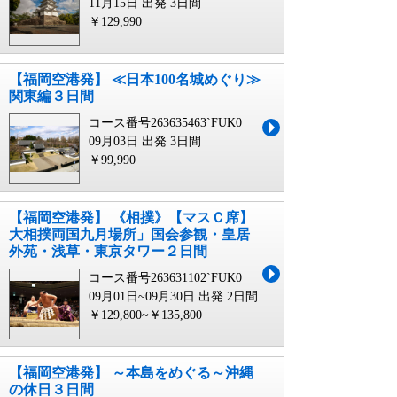
11月15日 出発
3日間
￥129,990
【福岡空港発】 ≪日本100名城めぐり≫
関東編３日間
コース番号263635463`FUK0
09月03日 出発
3日間
￥99,990
【福岡空港発】 《相撲》【マスＣ席】
大相撲両国九月場所」国会参観・皇居
外苑・浅草・東京タワー２日間
コース番号263631102`FUK0
09月01日~09月30日 出発
2日間
￥129,800~￥135,800
【福岡空港発】 ～本島をめぐる～沖縄
の休日３日間