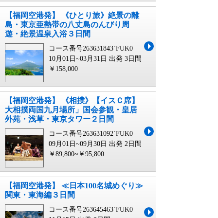
【福岡空港発】 《ひとり旅》絶景の離
島・東京亜熱帯の八丈島のんびり周
遊・絶景温泉入浴３日間
コース番号263631843`FUK0
10月01日~03月31日 出発
3日間
￥158,000
【福岡空港発】 《相撲》【イスＣ席】
大相撲両国九月場所」国会参観・皇居
外苑・浅草・東京タワー２日間
コース番号263631092`FUK0
09月01日~09月30日 出発
2日間
￥89,800~￥95,800
【福岡空港発】 ≪日本100名城めぐり≫
関東・東海編３日間
コース番号263645463`FUK0