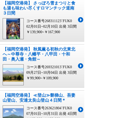
【福岡空港発】 さっぽろ雪まつりと食
も湯も味わい尽くすロマンチック道南
３日間
コース番号268311123`FUK0
02月01日~02月10日 出発
3日間
￥139,900~￥167,900
【福岡空港発】 秋風薫る初秋の北東北
へ～中尊寺・八幡平・八甲田・十和
田・奥入瀬・角館～
コース番号269321013`FUK0
09月27日~10月04日 出発
3日間
￥99,900~￥109,900
【福岡空港発】 ≪登山≫磐梯山、吾妻
山登山、安達太良山登山４日間＊
コース番号263621804`FUK0
07月01日~10月31日 出発
4日間