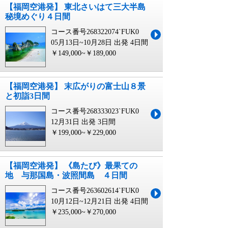
【福岡空港発】 東北さいはて三大半島
秘境めぐり４日間
コース番号268322074`FUK0
05月13日~10月28日 出発
4日間
￥149,000~￥189,000
【福岡空港発】 末広がりの富士山８景
と初詣3日間
コース番号268333023`FUK0
12月31日 出発
3日間
￥199,000~￥229,000
【福岡空港発】 《島たび》最果ての
地 与那国島・波照間島 ４日間
コース番号263602614`FUK0
10月12日~12月21日 出発
4日間
￥235,000~￥270,000