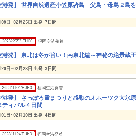
空港発】 世界自然遺産小笠原諸島 父島・母島２島を
月08日~02月25日 出発
7日間
269322553`FUK0
福岡空港発着
空港発】 東北は冬が旨い！南東北編～神秘の絶景蔵
月20日~02月23日 出発
3日間
268311104`FUK0
福岡空港発着
空港発】 さっぽろ雪まつりと感動のオホーツク大氷
スティバル４日間
月01日~02月10日 出発
4日間
262311124`FUK0
福岡空港発着