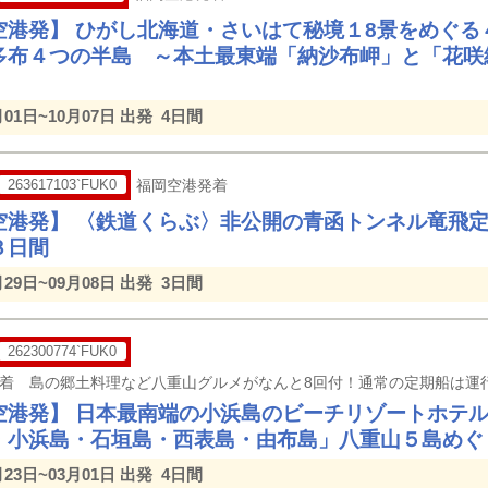
空港発】 ひがし北海道・さいはて秘境１8景をめぐる
多布４つの半島 ～本土最東端「納沙布岬」と「花咲
月01日~10月07日 出発
4日間
263617103`FUK0
福岡空港発着
空港発】 〈鉄道くらぶ〉非公開の青函トンネル竜飛
３日間
月29日~09月08日 出発
3日間
262300774`FUK0
空港発】 日本最南端の小浜島のビーチリゾートホテル
・小浜島・石垣島・西表島・由布島」八重山５島めぐり
月23日~03月01日 出発
4日間