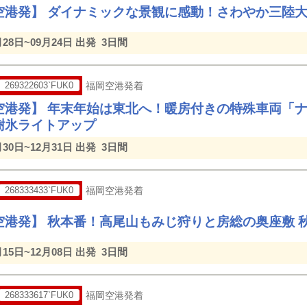
空港発】 ダイナミックな景観に感動！さわやか三陸
月28日~09月24日 出発
3日間
269322603`FUK0
福岡空港発着
空港発】 年末年始は東北へ！暖房付きの特殊車両「
樹氷ライトアップ
月30日~12月31日 出発
3日間
268333433`FUK0
福岡空港発着
空港発】 秋本番！高尾山もみじ狩りと房総の奥座敷 
月15日~12月08日 出発
3日間
268333617`FUK0
福岡空港発着