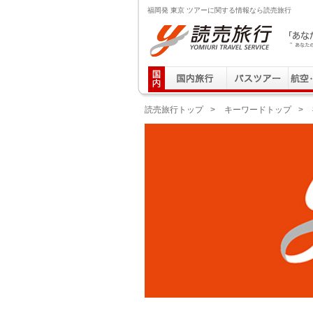
福岡発 東京 ツアーに関する情報なら読売旅行
読売旅行 「あなたの街から」旅にでる｜Yomiuri T
読売旅行トップ
>
キーワードトップ
>