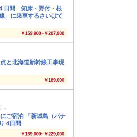
４日間 知床・野付・根
線」に乗車するさいはて
￥159,900~￥207,900
定点と北海道新幹線工事現
￥189,000
福岡空港発着 島の郷土料理など八重山グルメがなんと8回付！通常の定期船は運行していない「パナリ（方言で離れ）島」へ！島内は現地案内人付きで散策
にご宿泊 「新城島（パナ
 4日間
￥159,000~￥229,000