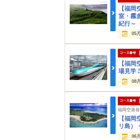
【福岡
室・霧
紀行～
05
【福岡
場見学
08
【福岡
リ島）
06