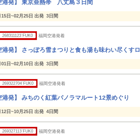
空港発】 東京亜熱帯 八丈島３日間
月15日~02月25日 出発
3日間
268311123`FUK0
福岡空港発着
空港発】 さっぽろ雪まつりと食も湯も味わい尽くす
月01日~02月10日 出発
3日間
269322704`FUK0
福岡空港発着
空港発】 みちのく紅葉パノラマルート12景めぐり
月12日~10月25日 出発
4日間
269327113`FUK0
福岡空港発着