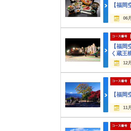
【福岡
06
【福岡
く蔵王
12
【福岡
11