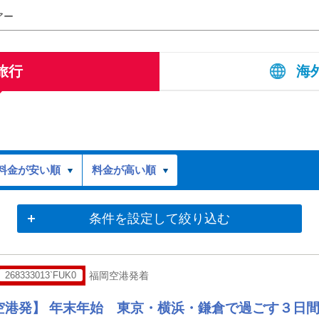
アー
旅行
海
料金が安い順
料金が高い順
条件を設定して絞り込む
268333013`FUK0
福岡空港発着
空港発】 年末年始 東京・横浜・鎌倉で過ごす３日