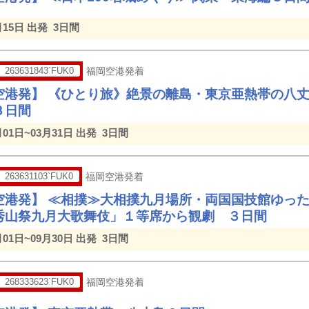
月15日 出発
3日間
263631843`FUK0
福岡空港発着
空港発】 《ひとり旅》絶景の離島・東京亜熱帯の八
３日間
月01日~03月31日 出発
3日間
263631103`FUK0
福岡空港発着
空港発】 ≪相撲≫大相撲九月場所・両国国技館ゆっ
秀山祭九月大歌舞伎」１等席から観劇 ３日間
月01日~09月30日 出発
3日間
268333623`FUK0
福岡空港発着