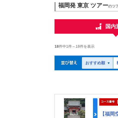
福岡発 東京 ツアー
のツ
国内
18
件中
1
件～
18
件を表示
おすすめ順
【福岡