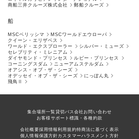
商船三井クルーズ株式会社
郵船クルーズ
船
MSCベリッシマ
MSCワールドエウローパ
クイーン・エリザベス
ワールド・エクスプローラー
シルバー・ミューズ
セレブリティ・ミレニアム
ダイヤモンド・プリンセス
ルビー・プリンセス
コーニングスダム
ニューアムステルダム
オアシス・オブ・ザ・シーズ
オデッセイ・オブ・ザ・シーズ
にっぽん丸
飛鳥Ⅱ
集合場所一覧
貸切バス会社
お問い合わせ
お客様サポート
標識・各種約款
会社概要
採用情報
利用規約
特商法に基づく表示
個人情報保護方針
カスタマーハラスメント方針