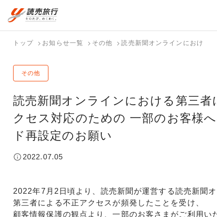
おまかせプラン
航空券+観光
国内旅行トップ
海外旅行トップ
トップ
お知らせ一覧
その他
読売新聞オンラインにおける第
航空券+宿泊
フリーワード
バスツアー
海外特集か
個人旅行
テーマから
ダイナミッ
写真から探
ホテル・宿
その他
を探す
ら探す
（ブーケ）
探す
クパッケー
す
を探す
検索する
こだわり条件を表示
を探す
ジを探す
国内特集か
テーマから
写真から探
読売新聞オンラインにおける第三者
ら探す
探す
す
クセス対応のための 一部のお客様
ド再設定のお願い
2022.07.05
2022年7月2日頃より、読売新聞が運営する読売新聞
第三者による不正アクセスが頻発したことを受け、
顧客情報保護の観点より、一部のお客さまがご利用い