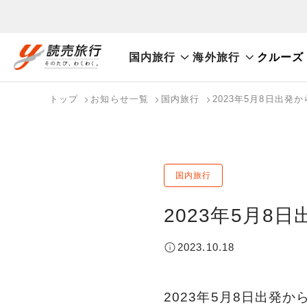
国内旅行
海外旅行
クルーズ
おまかせプラン
航空券+観光
航空券+宿泊
フリ
国内旅行トップ
海外旅行トップ
トップ
お知らせ一覧
国内旅行
2023年5月8日出
バスツアーを探す
海外特集から探す
検索する
こだわり条件を表示
国内特集から探す
国内旅行
2023年5月
2023.10.18
2023年5月8日出発か