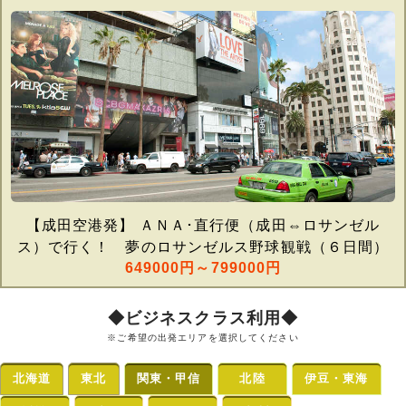
【成田空港発】 ＡＮＡ･直行便（成田⇔ロサンゼル
ス）で行く！ 夢のロサンゼルス野球観戦（６日間）
649000円～799000円
◆ビジネスクラス利用◆
※ご希望の出発エリアを選択してください
北海道
東北
関東・甲信
北陸
伊豆・東海