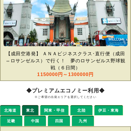
【成田空港発】 ＡＮＡビジネスクラス･直行便（成田
⇔ロサンゼルス）で行く！ 夢のロサンゼルス野球観
戦（６日間）
1150000円～1300000円
◆プレミアムエコノミー利用◆
※ご希望の出発エリアを選択してください
北海道
東北
関東・甲信
北陸
伊豆・東海
近畿
中国
四国
九州