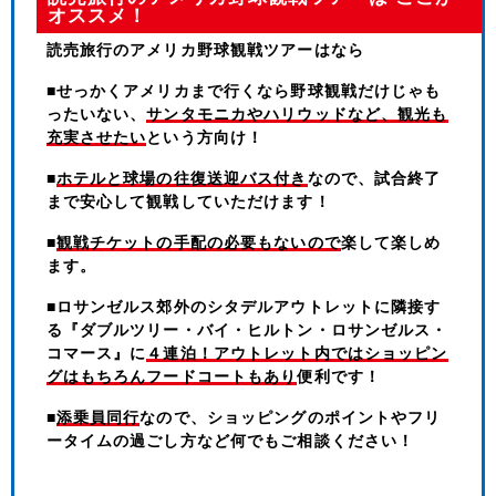
オススメ！
読売旅行のアメリカ野球観戦ツアーはなら
■せっかくアメリカまで行くなら野球観戦だけじゃも
ったいない、
サンタモニカやハリウッドなど、観光も
充実させたい
という方向け！
■
ホテルと球場の往復送迎バス付き
なので、試合終了
まで安心して観戦していただけます！
■
観戦チケットの手配の必要もないので
楽して楽しめ
ます。
■ロサンゼルス郊外のシタデルアウトレットに隣接す
る『ダブルツリー・バイ・ヒルトン・ロサンゼルス・
コマース』に
４連泊！アウトレット内ではショッピン
グはもちろんフードコートもあり
便利です！
■
添乗員同行
なので、ショッピングのポイントやフリ
ータイムの過ごし方など何でもご相談ください！