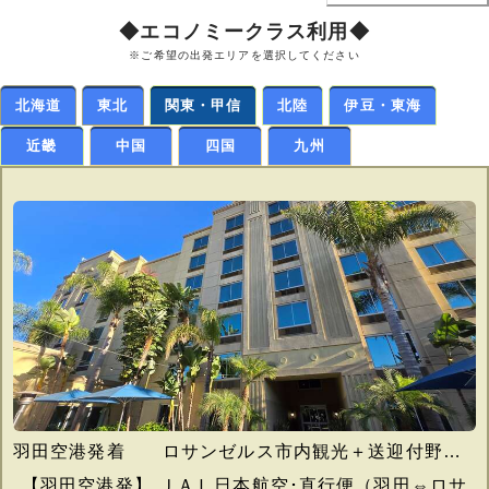
◆エコノミークラス利用◆
※ご希望の出発エリアを選択してください
北海道
東北
関東・甲信
北陸
伊豆・東海
近畿
中国
四国
九州
羽田空港発着 ロサンゼルス市内観光＋送迎付野球観戦３試合＋毎朝食＋添乗員同行
【羽田空港発】 ＪＡＬ日本航空･直行便（羽田⇔ロサ