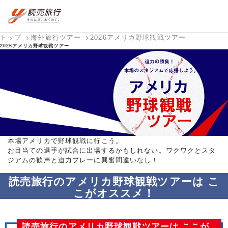
トップ
海外旅行ツアー
2026アメリカ野球観戦ツアー
おまかせプラン
航空券+観光
国内旅行トップ
海外旅行トップ
2026アメリカ野球観戦ツアー
航空券+宿泊
フリーワード
国内旅行を
海外特集か
バスツアー
テーマから
個人旅行
ダイナミッ
探す
ら探す
を探す
探す
（ブーケ）
クパッケー
検索する
を探す
ジを探す
ホテル・宿
国内特集か
テーマから
を探す
ら探す
探す
写真から探
す
本場アメリカで野球観戦に行こう。
お目当ての選手が試合に出場するかもしれない。ワクワクとスタ
ジアムの歓声と迫力プレーに興奮間違いなし！
読売旅行のアメリカ野球観戦ツアーは こ
こがオススメ！
読売旅行のアメリカ野球観戦ツアーは ここが