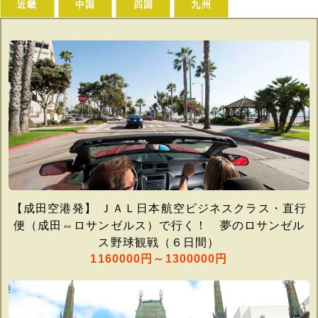
近畿
中国
四国
九州
【成田空港発】 ＪＡＬ日本航空ビジネスクラス・直行
便（成田⇔ロサンゼルス）で行く！ 夢のロサンゼル
ス野球観戦（６日間）
1160000円～1300000円