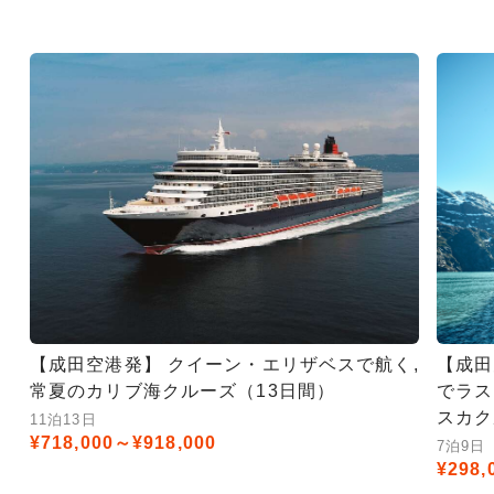
【成田空港発】 クイーン・エリザベスで航く,
【成田
常夏のカリブ海クルーズ（13日間）
でラス
スカク
11泊13日
¥718,000～¥918,000
7泊9日
¥298,