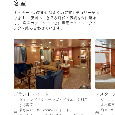
客室
キュナードの客船には多くの客室カテゴリーがあ
ります。 英国の古き良き時代の伝統を今に継承
し、 客室カテゴリーごとに専用のメイン・ダイニ
ングを組み合わせています。
グランドスイート
マスター
ダイニング「クイーンズ・グリル」を利用
ダイニ
する客室
する客
最も広い、約128m²のスイート。
約102