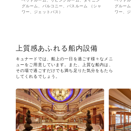
ベッドルーム、リビングルーム、ダイニン
ベッド
グルーム、バルコニー、バスルーム （シャ
グルー
ワー、ジェットバス）
ワー、
上質感あふれる船内設備
キュナードでは、船上の一日を過ごす様々なメニ
ューをご用意しています。また、上質な船内は、
その場で過ごすだけでも満ち足りた気分をもたら
してくれるでしょう。