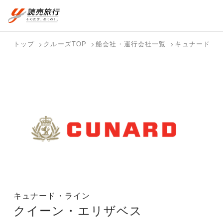
おまかせプラン
航空券+観光
国内旅行トップ
海外旅行トップ
トップ
クルーズTOP
船会社・運行会社一覧
キュナード・
航空券+宿泊
フリーワード
バスツアー
海外特集か
個人旅行
テーマから
ダイナミッ
写真から探
ホテル・宿
を探す
ら探す
（ブーケ）
探す
クパッケー
す
を探す
検索する
こだわり条件を表示
を探す
ジを探す
国内特集か
テーマから
写真から探
ら探す
探す
す
キュナード・ライン
クイーン・エリザベス