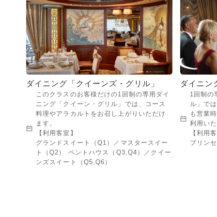
ダイニング「クイーンズ・グリル」
ダイニン
このクラスのお客様だけの1回制の専用ダイ
1回制の
ニング「クイーン・グリル」では、コース
ル」で
料理やアラカルトをお召し上がりいただけ
も営業
ます。
利用い
【利用客室】
【利用
グランドスイート（Q1）／マスタースイー
プリンセ
ト（Q2） ペントハウス（Q3,Q4）／クイー
ンズスイート（Q5,Q6）