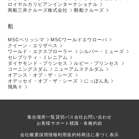
ロイヤルカリビアンインターナショナル
商船三井クルーズ株式会社
郵船クルーズ
船
MSCベリッシマ
MSCワールドエウローパ
クイーン・エリザベス
ワールド・エクスプローラー
シルバー・ミューズ
セレブリティ・ミレニアム
ダイヤモンド・プリンセス
ルビー・プリンセス
コーニングスダム
ニューアムステルダム
オアシス・オブ・ザ・シーズ
オデッセイ・オブ・ザ・シーズ
にっぽん丸
飛鳥Ⅱ
集合場所一覧
貸切バス会社
お問い合わせ
お客様サポート
標識・各種約款
会社概要
採用情報
利用規約
特商法に基づく表示