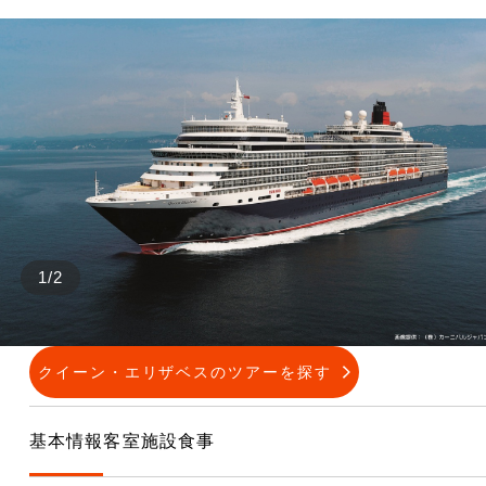
1
/
2
クイーン・エリザベスのツアーを探す
基本情報
客室
施設
食事